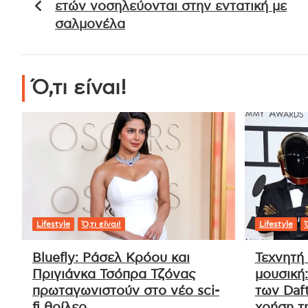
ετών νοσηλεύονται στην εντατική με
σαλμονέλα
Ό,τι είναι!
Lifestyle
Ό,τι είναι!
Lifestyle
Ό
Bluefly: Ράσελ Κρόου και
Τεχνητή
Πριγιάνκα Τσόπρα Τζόνας
μουσική
πρωταγωνιστούν στο νέο sci-
των Daft
fi θρίλερ
χρήση τ