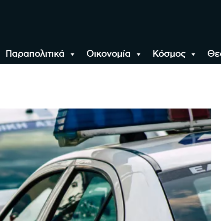
Παραπολιτικά
Οικονομία
Κόσμος
Θε
αλονίκη, την Ελλάδα κ