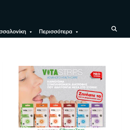
σσαλονίκη
Περισσότερα
αι όλο τον Κόσμο