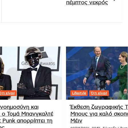
πέμπτος νεκρός
,τι είναι!
Lifestyle
Ό,τι είναι!
 νοημοσύνη και
Έκθεση ζωγραφικής Τ
: ο Τομά Μπανγκαλτέ
Μπους για καλό σκοπ
 Punk απορρίπτει τη
Μέιν
ης