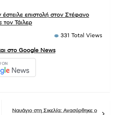
 έστειλε επιστολή στον Στέφανο
ε τον Τάιλερ
331 Total Views
αι στο Google News
Ναυάγιο στη Σικελία: Ανασύρθηκε ο