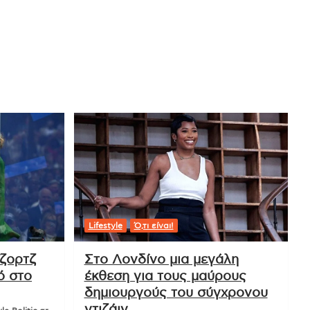
Lifestyle
Ό,τι είναι!
ζορτζ
Στο Λονδίνο μια μεγάλη
ό στο
έκθεση για τους μαύρους
δημιουργούς του σύγχρονου
ντιζάιν