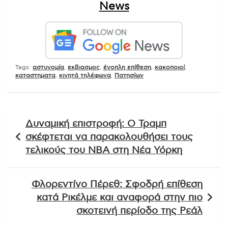
News
Tags:
αστυνομία
,
εκβιασμος
,
ένοπλη επίθεση
,
κακοποιοί
,
καταστηματα
,
κινητά τηλέφωνα
,
Πατησίων
Πλοήγηση
Δυναμική επιστροφή: Ο Τραμπ
άρθρων
σκέφτεται να παρακολουθήσει τους
τελικούς του NBA στη Νέα Υόρκη
Φλορεντίνο Πέρεθ: Σφοδρή επίθεση
κατά Ρικέλμε και αναφορά στην πιο
σκοτεινή περίοδο της Ρεάλ