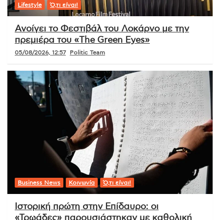
Lifestyle
Ό,τι είναι!
Ανοίγει το Φεστιβάλ του Λοκάρνο με την
πρεμιέρα του «The Green Eyes»
05/08/2026, 12:57
Politic Team
Business News
Κοινωνία
Ό,τι είναι!
Ιστορική πρώτη στην Επίδαυρο: οι
«Τρωάδες» παρουσιάστηκαν με καθολική