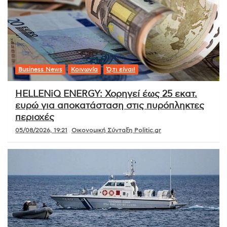
Business News
Κοινωνία
Ό,τι είναι!
HELLENiQ ENERGY: Χορηγεί έως 25 εκατ.
ευρώ για αποκατάσταση στις πυρόπληκτες
περιοχές
05/08/2026, 19:21
Οικονομική Σύνταξη Politic.gr