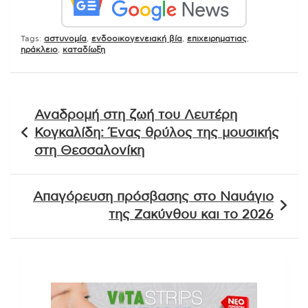
Tags:
αστυνομία
,
ενδοοικογενειακή βία
,
επιχειρηματιας
,
ηράκλειο
,
καταδίωξη
Πλοήγηση
Αναδρομή στη ζωή του Λευτέρη
άρθρων
Κογκαλίδη: Ένας θρύλος της μουσικής
στη Θεσσαλονίκη
Απαγόρευση πρόσβασης στο Ναυάγιο
της Ζακύνθου και το 2026