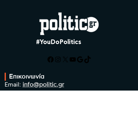
#YouDoPolitics
Facebook
Instagram
X
YouTube
Google
TikTok
Επικοινωνία
Email:
info@politic.gr
Τηλ:
+302310501850
Κιν:
+306986533609
Πολιτική Απορρήτου
Όροι χρήσης