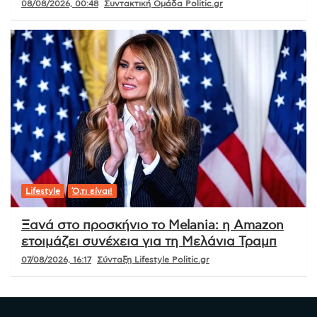
08/08/2026, 00:48
Συντακτική Ομάδα Politic.gr
Lifestyle
Ό,τι είναι!
Ξανά στο προσκήνιο το Melania: η Amazon
ετοιμάζει συνέχεια για τη Μελάνια Τραμπ
07/08/2026, 16:17
Σύνταξη Lifestyle Politic.gr