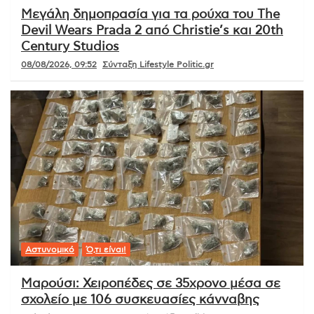
Μεγάλη δημοπρασία για τα ρούχα του The
Devil Wears Prada 2 από Christie’s και 20th
Century Studios
08/08/2026, 09:52
Σύνταξη Lifestyle Politic.gr
Αστυνομικό
Ό,τι είναι!
Μαρούσι: Χειροπέδες σε 35χρονο μέσα σε
σχολείο με 106 συσκευασίες κάνναβης