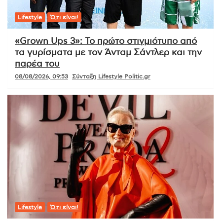
Lifestyle
Ό,τι είναι!
«Grown Ups 3»: Το πρώτο στιγμιότυπο από
τα γυρίσματα με τον Άνταμ Σάντλερ και την
παρέα του
08/08/2026, 09:53
Σύνταξη Lifestyle Politic.gr
Lifestyle
Ό,τι είναι!