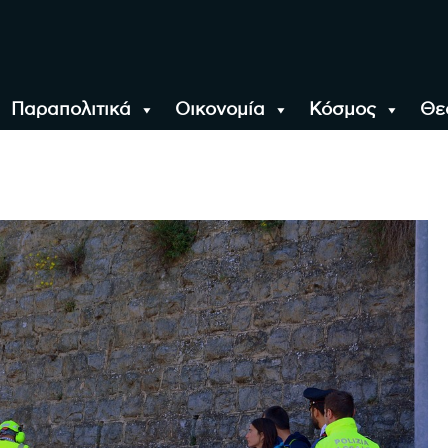
Παραπολιτικά
Οικονομία
Κόσμος
Θε
αλονίκη, την Ελλάδα κ