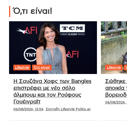
Ό,τι είναι!
Lifestyle
Ό,τι είναι!
Lifestyle
Ό
Η Σουζάνα Χοφς των Bangles
Σώθηκε 
επιστρέφει με νέο σόλο
αποικία
άλμπουμ και τον Ρούφους
βορειοδ
Γουέινραϊτ
06/08/2026, 
06/08/2026, 12:06
Σύνταξη Lifestyle Politic.gr