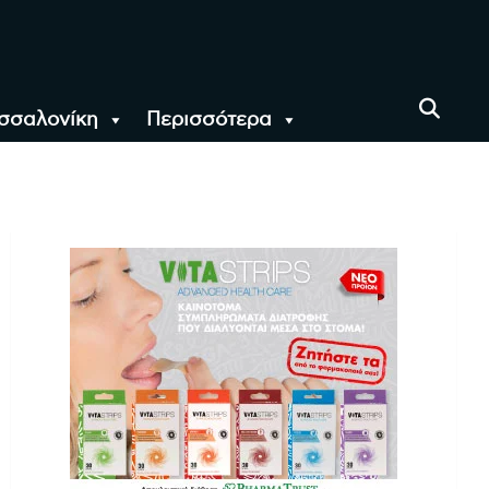
σσαλονίκη
Περισσότερα
αι όλο τον Κόσμο