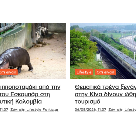
,τι είναι!
Lifestyle
Ό,τι είναι!
ιπποποταμάκι από την
Θεματικά τρένα ξενά
 του Εσκομπάρ στη
στην Κίνα δίνουν ώθ
υτική Κολομβία
τουρισμό
11:07
Σύνταξη Lifestyle Politic.gr
06/08/2026, 11:07
Σύνταξη Lifestyl