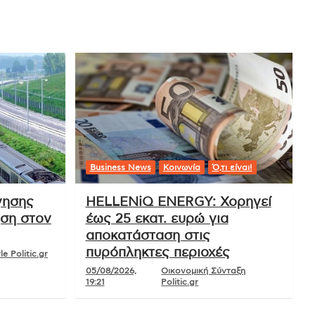
Business News
Κοινωνία
Ό,τι είναι!
γησης
HELLENiQ ENERGY: Χορηγεί
ηση στον
έως 25 εκατ. ευρώ για
αποκατάσταση στις
πυρόπληκτες περιοχές
e Politic.gr
05/08/2026,
Οικονομική Σύνταξη
19:21
Politic.gr