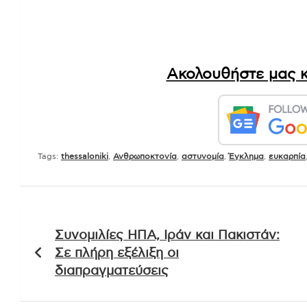
Ακολουθήστε μας κ
Tags:
thessaloniki
,
Ανθρωποκτονία
,
αστυνομία
,
Έγκλημα
,
ευκαρπία
Πλοήγηση
Συνομιλίες ΗΠΑ, Ιράν και Πακιστάν:
άρθρων
Σε πλήρη εξέλιξη οι
διαπραγματεύσεις