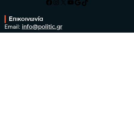
Facebook
Instagram
X
YouTube
Google
TikTok
Επικοινωνία
Email:
info@politic.gr
Τηλ:
+302310501850
Κιν:
+306986533609
Πολιτική Απορρήτου
Όροι χρήσης
Πολιτική Cookies
Πολιτική προστασίας προσωπικών
δεδομένων
Συντακτική Ομάδα
Στοιχεία Επιχείρησης