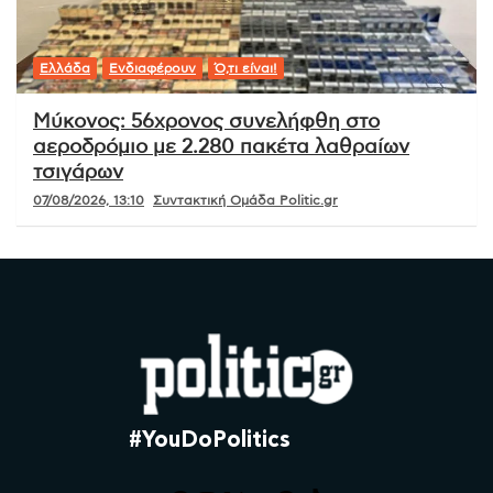
Ελλάδα
Ενδιαφέρουν
Ό,τι είναι!
Μύκονος: 56χρονος συνελήφθη στο
αεροδρόμιο με 2.280 πακέτα λαθραίων
τσιγάρων
07/08/2026, 13:10
Συντακτική Ομάδα Politic.gr
#YouDoPolitics