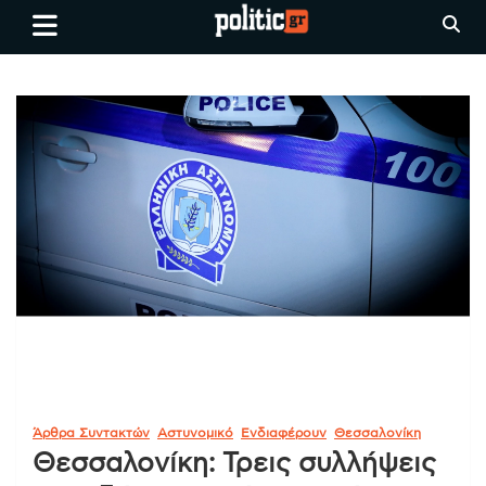
Skip
politic.gr
Ειδήσεις απο τη
to
Θεσσαλονίκη, την Ελλάδα και
content
όλο τον Κόσμο
Άρθρα Συντακτών
Αστυνομικό
Ενδιαφέρουν
Θεσσαλονίκη
Θεσσαλονίκη: Τρεις συλλήψεις