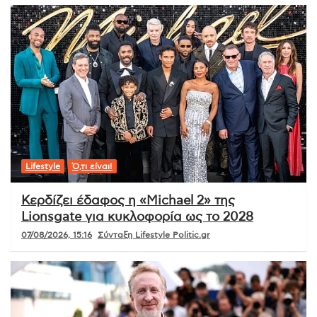
Lifestyle
Ό,τι είναι!
Κερδίζει έδαφος η «Michael 2» της
Lionsgate για κυκλοφορία ως το 2028
07/08/2026, 15:16
Σύνταξη Lifestyle Politic.gr