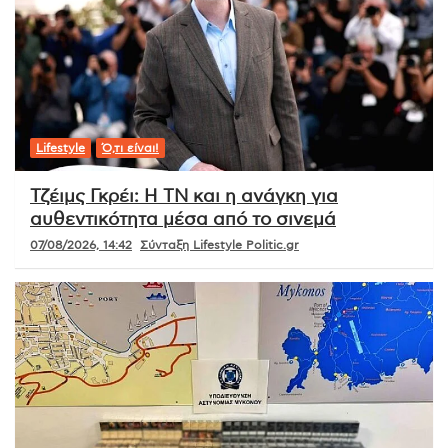
Lifestyle
Ό,τι είναι!
Τζέιμς Γκρέι: Η ΤΝ και η ανάγκη για
αυθεντικότητα μέσα από το σινεμά
07/08/2026, 14:42
Σύνταξη Lifestyle Politic.gr