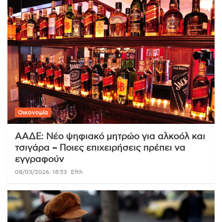
Οικονομία
ΑΑΔΕ: Νέο ψηφιακό μητρώο για αλκοόλ και
τσιγάρα – Ποιες επιχειρήσεις πρέπει να
εγγραφούν
08/03/2026, 18:53
Efth