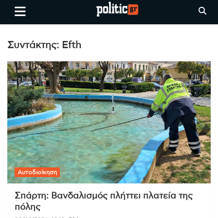
Skip
politic.gr
Ειδήσεις απο τη
to
Θεσσαλονίκη, την Ελλάδα και
content
όλο τον Κόσμο
Συντάκτης:
Efth
Αυτοδιοίκηση
Σπάρτη: Βανδαλισμός πλήττει πλατεία της
πόλης