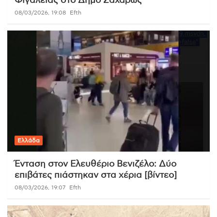
Φιγαλείας στο Δήμο Ζαχάρως
08/03/2026, 19:08
Efth
Ελλάδα
Ένταση στον Ελευθέριο Βενιζέλο: Δύο
επιβάτες πιάστηκαν στα χέρια [βίντεο]
08/03/2026, 19:07
Efth