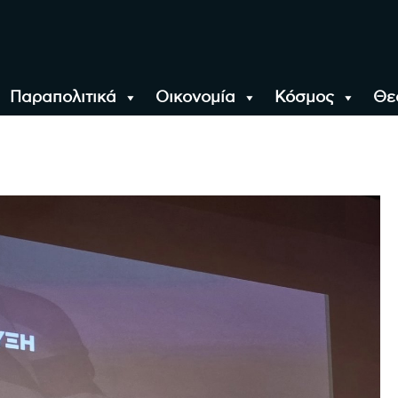
Παραπολιτικά
Οικονομία
Κόσμος
Θε
αλονίκη, την Ελλάδα κ