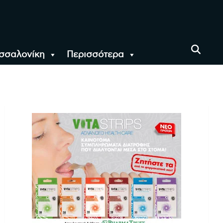
σσαλονίκη
Περισσότερα
αι όλο τον Κόσμο