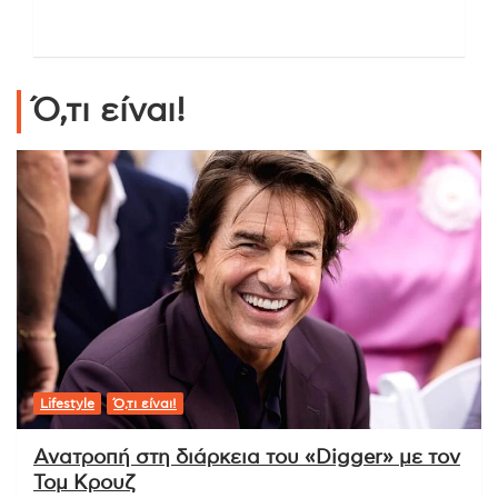
Ό,τι είναι!
Lifestyle
Ό,τι είναι!
Ανατροπή στη διάρκεια του «Digger» με τον
Τομ Κρουζ