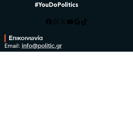
#YouDoPolitics
Facebook
Instagram
X
YouTube
Google
TikTok
Επικοινωνία
Email:
info@politic.gr
Τηλ:
+302310501850
Κιν:
+306986533609
Πολιτική Απορρήτου
Όροι χρήσης
Πολιτική Cookies
Πολιτική προστασίας προσωπικών
δεδομένων
Συντακτική Ομάδα