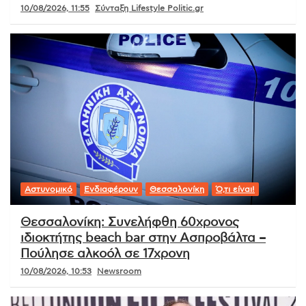
10/08/2026, 11:55
Σύνταξη Lifestyle Politic.gr
Αστυνομικό
Ενδιαφέρουν
Θεσσαλονίκη
Ό,τι είναι!
Θεσσαλονίκη: Συνελήφθη 60χρονος
ιδιοκτήτης beach bar στην Ασπροβάλτα –
Πούλησε αλκοόλ σε 17χρονη
10/08/2026, 10:53
Newsroom