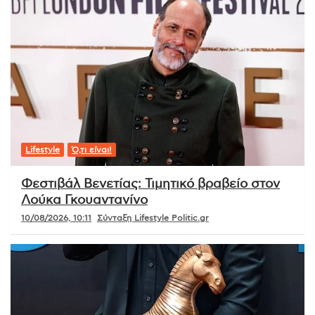
Lifestyle
Ό,τι είναι!
Φεστιβάλ Βενετίας: Τιμητικό βραβείο στον
Λούκα Γκουαντανίνο
10/08/2026, 10:11
Σύνταξη Lifestyle Politic.gr