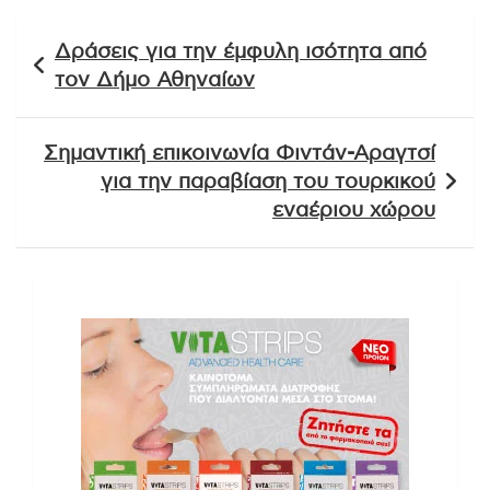
Πλοήγηση
Δράσεις για την έμφυλη ισότητα από
άρθρων
τον Δήμο Αθηναίων
Σημαντική επικοινωνία Φιντάν-Αραγτσί
για την παραβίαση του τουρκικού
εναέριου χώρου