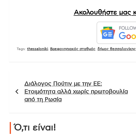
Ακολουθήστε μας κ
Tags:
thessaloniki
,
Βρεφονηπιακός σταθμός
,
δήμος θεσσαλονίκης
Πλοήγηση
Διάλογος Πούτιν με την ΕΕ:
άρθρων
Ετοιμότητα αλλά χωρίς πρωτοβουλία
από τη Ρωσία
Ό,τι είναι!