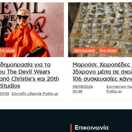
,τι είναι!
Αστυνομικό
Ό,τι είναι!
δημοπρασία για τα
Μαρούσι: Χειροπέδες
ου The Devil Wears
35χρονο μέσα σε σχολ
από Christie’s και 20th
106 συσκευασίες κάν
Studios
08/08/2026,
Συντακτική Ο
00:48
Politic.gr
09:52
Σύνταξη Lifestyle Politic.gr
Επικοινωνία