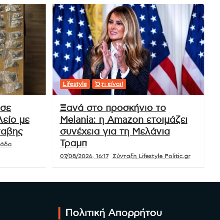
Lifestyle
Ό,τι είναι!
 σε
Ξανά στο προσκήνιο το
είο με
Melania: η Amazon ετοιμάζει
ναβης
συνέχεια για τη Μελάνια
Τραμπ
μάδα
07/08/2026, 16:17
Σύνταξη Lifestyle Politic.gr
Πολιτική Απορρήτου