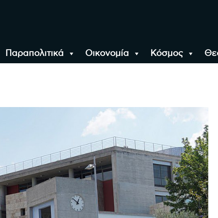
Παραπολιτικά
Οικονομία
Κόσμος
Θε
αλονίκη, την Ελλάδα κ