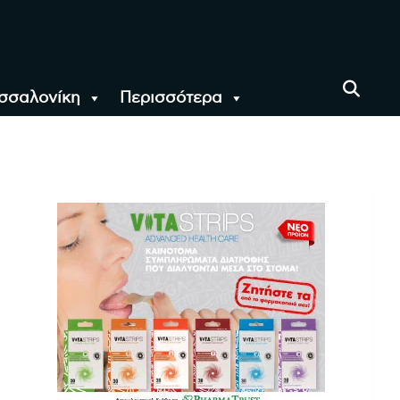
σσαλονίκη
Περισσότερα
αι όλο τον Κόσμο