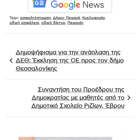
Tags:
ασφαλτόστρωση
,
Δήμος Πειραιά
,
Κυκλοφορία
,
οδική ασφάλεια
,
οδικό δίκτυο
,
Πειραιάς
Πλοήγηση
Δημοψήφισμα για την ανάπλαση της
άρθρων
ΔΕΘ: Έκκληση της ΟΕ προς τον δήμο
Θεσσαλονίκης
Συναντήση του Προέδρου της
Δημοκρατίας με μαθητές από το
Δημοτικό Σχολείο Ριζίων, Έβρου