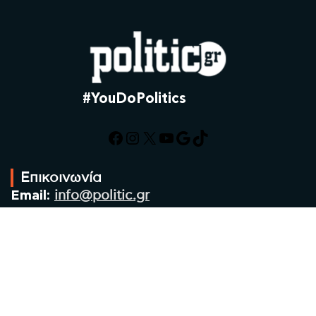
#YouDoPolitics
Facebook
Instagram
X
YouTube
Google
TikTok
Επικοινωνία
Email:
info@politic.gr
Τηλ:
+302310501850
Κιν:
+306986533609
Πολιτική Απορρήτου
Όροι χρήσης