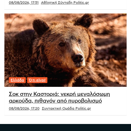
08/08/2026, 17:51
Αθλητική Σύνταξη Politic.gr
Ελλάδα
Ό,τι είναι!
Σοκ στην Καστοριά: νεκρή μεγαλόσωμη
αρκούδα, πιθανόν από πυροβολισμό
08/08/2026, 17:20
Συντακτική Ομάδα Politic.gr