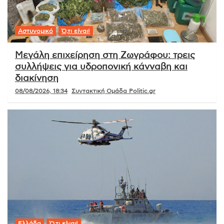
Αστυνομικό
Ό,τι είναι!
Μεγάλη επιχείρηση στη Ζωγράφου: τρεις
συλλήψεις για υδροπονική κάνναβη και
διακίνηση
08/08/2026, 18:34
Συντακτική Ομάδα Politic.gr
Ελλάδα
Ό,τι είναι!