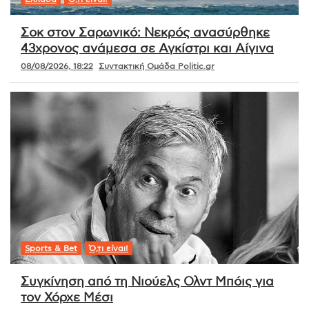
Σοκ στον Σαρωνικό: Νεκρός ανασύρθηκε
43χρονος ανάμεσα σε Αγκίστρι και Αίγινα
08/08/2026, 18:22
Συντακτική Ομάδα Politic.gr
Sports & Bet
Ό,τι είναι!
Συγκίνηση από τη Νιούελς Ολντ Μπόις για
τον Χόρχε Μέσι