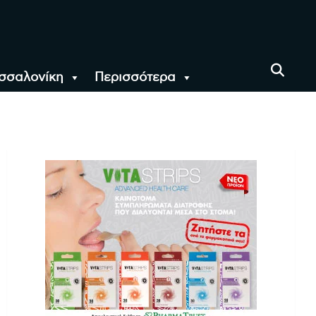
σσαλονίκη
Περισσότερα
αι όλο τον Κόσμο