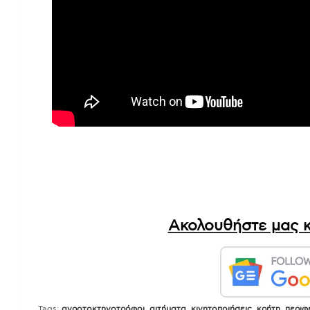
Ακολουθήστε μας κ
Tags:
αγροτοκτηνοτρόφοι
,
αιτήματα
,
κινητοποιήσεις
,
κρήτη
,
περιφ