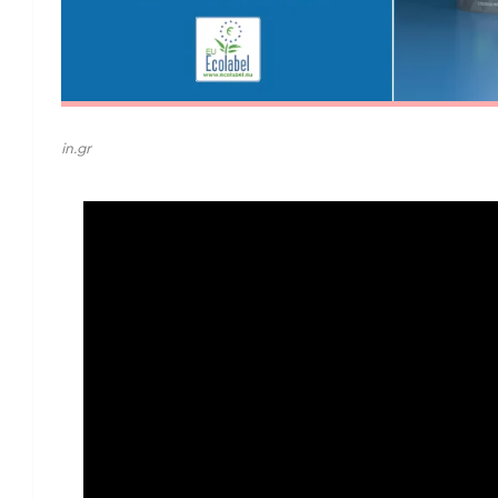
in.gr