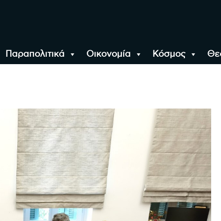
Παραπολιτικά
Οικονομία
Κόσμος
Θε
αλονίκη, την Ελλάδα κ