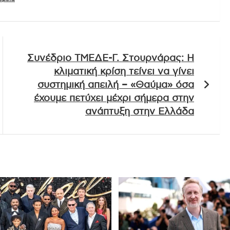
Συνέδριο ΤΜΕΔΕ-Γ. Στουρνάρας: Η
κλιματική κρίση τείνει να γίνει
συστημική απειλή – «Θαύμα» όσα
έχουμε πετύχει μέχρι σήμερα στην
ανάπτυξη στην Ελλάδα