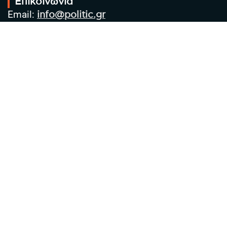
Επικοινωνία
Email:
info@politic.gr
Τηλ:
+302310501850
Κιν:
+306986533609
Πολιτική Απορρήτου
Όροι χρήσης
Πολιτική Cookies
Πολιτική προστασίας προσωπικών
δεδομένων
Συντακτική Ομάδα
Στοιχεία Επιχείρησης