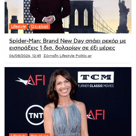
Lifestyle
Ό,τι είναι!
Spider-Man: Brand New Day σπάει ρεκόρ με
εισπράξεις 1 δισ. δολαρίων σε έξι μέρες
06/08/2026, 12:45
Σύνταξη Lifestyle Politic.gr