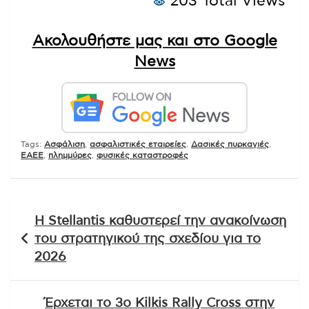
203 Total Views
Ακολουθήστε μας και στο Google
News
Tags:
Ασφάλιση
,
ασφαλιστικές εταιρείες
,
Δασικές πυρκαγιές
,
ΕΑΕΕ
,
πλημμύρες
,
φυσικές καταστροφές
Πλοήγηση
Η Stellantis καθυστερεί την ανακοίνωση
άρθρων
του στρατηγικού της σχεδίου για το
2026
Έρχεται το 3ο Kilkis Rally Cross στην