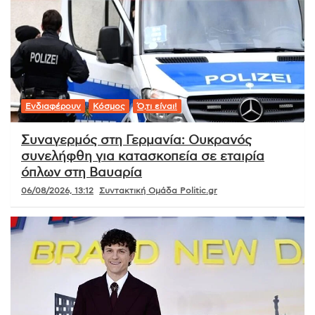
Ενδιαφέρουν
Κόσμος
Ό,τι είναι!
Συναγερμός στη Γερμανία: Ουκρανός
συνελήφθη για κατασκοπεία σε εταιρία
όπλων στη Βαυαρία
06/08/2026, 13:12
Συντακτική Ομάδα Politic.gr