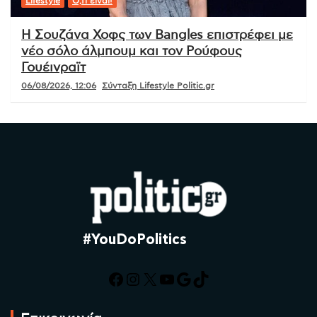
Lifestyle
Ό,τι είναι!
Η Σουζάνα Χοφς των Bangles επιστρέφει με
νέο σόλο άλμπουμ και τον Ρούφους
Γουέινραϊτ
06/08/2026, 12:06
Σύνταξη Lifestyle Politic.gr
#YouDoPolitics
Facebook
Instagram
X
YouTube
Google
TikTok