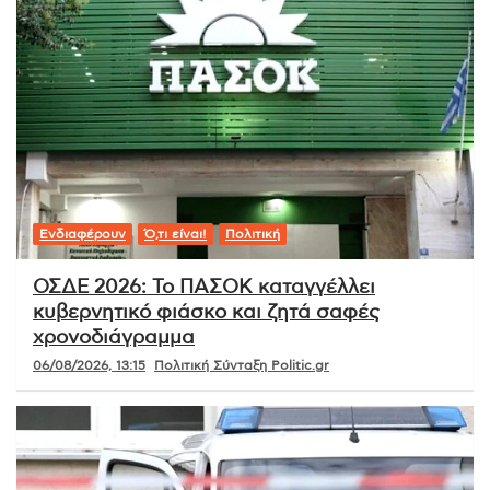
Ενδιαφέρουν
Ό,τι είναι!
Πολιτική
ΟΣΔΕ 2026: Το ΠΑΣΟΚ καταγγέλλει
κυβερνητικό φιάσκο και ζητά σαφές
χρονοδιάγραμμα
06/08/2026, 13:15
Πολιτική Σύνταξη Politic.gr