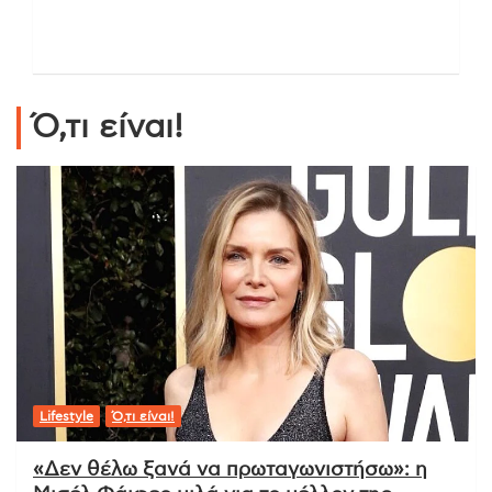
Ό,τι είναι!
Lifestyle
Ό,τι είναι!
«Δεν θέλω ξανά να πρωταγωνιστήσω»: η