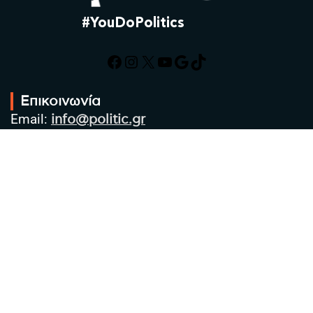
#YouDoPolitics
Facebook
Instagram
X
YouTube
Google
TikTok
Επικοινωνία
Email:
info@politic.gr
Τηλ:
+302310501850
Κιν:
+306986533609
Πολιτική Απορρήτου
Όροι χρήσης
Πολιτική Cookies
Πολιτική προστασίας προσωπικών
δεδομένων