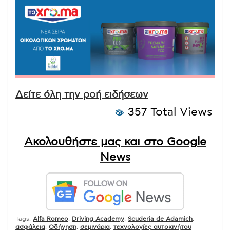
Δείτε όλη την ροή ειδήσεων
357 Total Views
Ακολουθήστε μας και στο Google
News
Tags:
Alfa Romeo
,
Driving Academy
,
Scuderia de Adamich
,
ασφάλεια
,
Οδήγηση
,
σεμινάρια
,
τεχνολογίες αυτοκινήτου