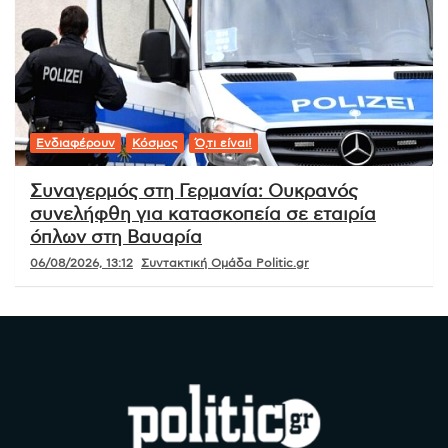
Ενδιαφέρουν
Κόσμος
Ό,τι είναι!
Συναγερμός στη Γερμανία: Ουκρανός
συνελήφθη για κατασκοπεία σε εταιρία
όπλων στη Βαυαρία
06/08/2026, 13:12
Συντακτική Ομάδα Politic.gr