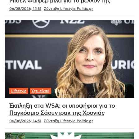
Μισέλ Φάιφερ μιλά για το μέλλον της
06/08/2026, 15:31
Σύνταξη Lifestyle Politic.gr
Lifestyle
Ό,τι είναι!
Έκπληξη στα WSA: οι υποψήφιοι για το
Παγκόσμιο Σάουντρακ της Χρονιάς
06/08/2026, 14:51
Σύνταξη Lifestyle Politic.gr