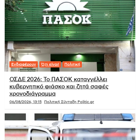
Ενδιαφέρουν
Ό,τι είναι!
Πολιτική
ΟΣΔΕ 2026: Το ΠΑΣΟΚ καταγγέλλει
κυβερνητικό φιάσκο και ζητά σαφές
χρονοδιάγραμμα
06/08/2026, 13:15
Πολιτική Σύνταξη Politic.gr