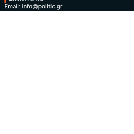
Email:
info@politic.gr
Τηλ:
+302310501850
Κιν:
+306986533609
Πολιτική Απορρήτου
Όροι χρήσης
Πολιτική Cookies
Πολιτική προστασίας προσωπικών
δεδομένων
Συντακτική Ομάδα
Στοιχεία Επιχείρησης