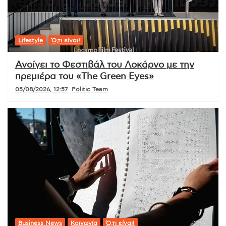
Lifestyle
Ό,τι είναι!
Ανοίγει το Φεστιβάλ του Λοκάρνο με την
πρεμιέρα του «The Green Eyes»
05/08/2026, 12:57
Politic Team
Business News
Κοινωνία
Ό,τι είναι!