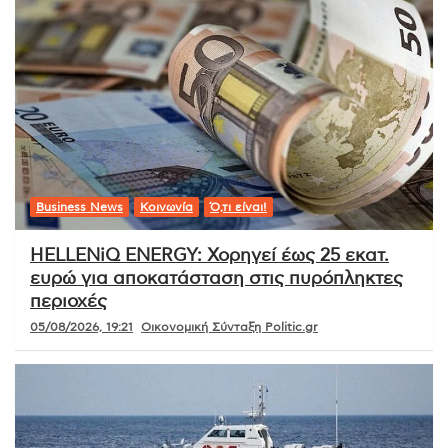
Business News
Κοινωνία
Ό,τι είναι!
HELLENiQ ENERGY: Χορηγεί έως 25 εκατ.
ευρώ για αποκατάσταση στις πυρόπληκτες
περιοχές
05/08/2026, 19:21
Οικονομική Σύνταξη Politic.gr