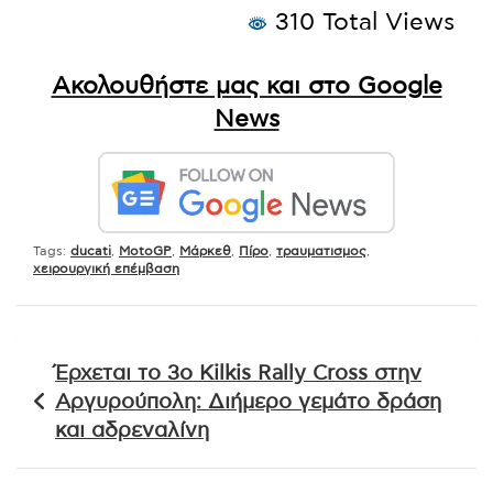
310 Total Views
Ακολουθήστε μας και στο Google
News
Tags:
ducati
,
MotoGP
,
Μάρκεθ
,
Πίρο
,
τραυματισμος
,
χειρουργική επέμβαση
Πλοήγηση
Έρχεται το 3ο Kilkis Rally Cross στην
άρθρων
Αργυρούπολη: Διήμερο γεμάτο δράση
και αδρεναλίνη