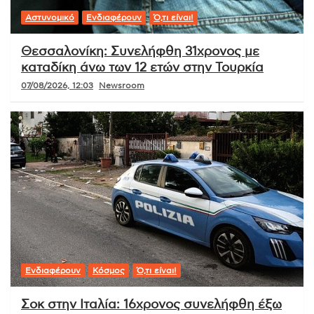
Αστυνομικό
Ενδιαφέρουν
Ό,τι είναι!
Θεσσαλονίκη: Συνελήφθη 31χρονος με
καταδίκη άνω των 12 ετών στην Τουρκία
07/08/2026, 12:03
Newsroom
Ενδιαφέρουν
Κόσμος
Ό,τι είναι!
Σοκ στην Ιταλία: 16χρονος συνελήφθη έξω