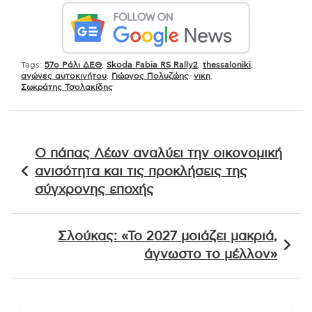
Tags:
57ο Ράλι ΔΕΘ
,
Skoda Fabia RS Rally2
,
thessaloniki
,
αγώνες αυτοκινήτου
,
Γιώργος Πολυζώης
,
νικη
,
Σωκράτης Τσολακίδης
Πλοήγηση
Ο πάπας Λέων αναλύει την οικονομική
άρθρων
ανισότητα και τις προκλήσεις της
σύγχρονης εποχής
Σλούκας: «Το 2027 μοιάζει μακριά,
άγνωστο το μέλλον»