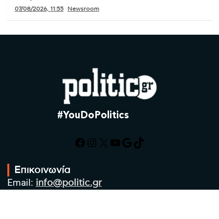
07/08/2026, 11:55
Newsroom
#YouDoPolitics
Facebook
Instagram
X
YouTube
Google
TikTok
Επικοινωνία
Email:
info@politic.gr
Τηλ:
+302310501850
Κιν:
+306986533609