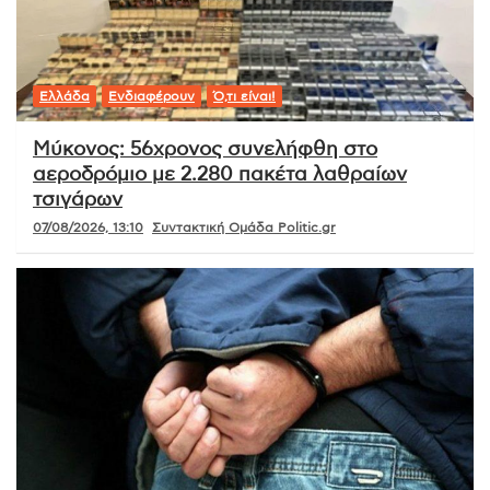
Ελλάδα
Ενδιαφέρουν
Ό,τι είναι!
Μύκονος: 56χρονος συνελήφθη στο
αεροδρόμιο με 2.280 πακέτα λαθραίων
τσιγάρων
07/08/2026, 13:10
Συντακτική Ομάδα Politic.gr