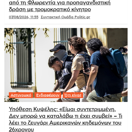
από τη Φλωρεντία για προπαγανδιστική
δράση με τρομοκρατικό κίνητρο
07/08/2026, 11:55
Συντακτική Ομάδα Politic.gr
Αστυνομικό
Ενδιαφέρουν
Ό,τι είναι!
Υπόθεση Κυψέλης: «Είμαι συντετριμμένη.
Δεν μπορώ να καταλάβω τι έχει συμβεί» – Τι
λέει το ζευγάρι Αμερικανών κηδεμόνων του
26χρονου