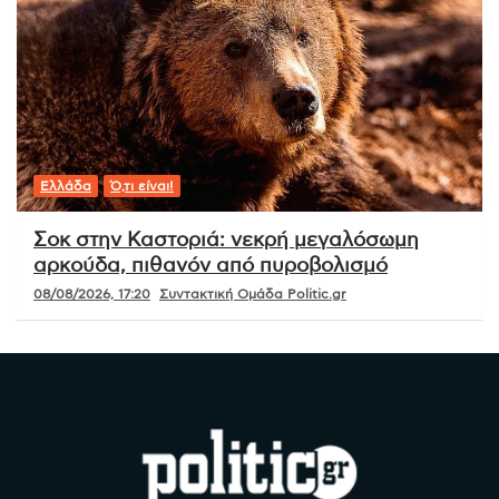
Ελλάδα
Ό,τι είναι!
Σοκ στην Καστοριά: νεκρή μεγαλόσωμη
αρκούδα, πιθανόν από πυροβολισμό
08/08/2026, 17:20
Συντακτική Ομάδα Politic.gr