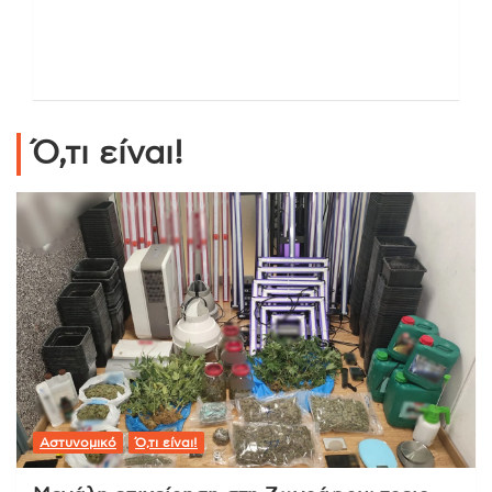
Ό,τι είναι!
Αστυνομικό
Ό,τι είναι!