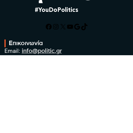
#YouDoPolitics
Facebook
Instagram
X
YouTube
Google
TikTok
Επικοινωνία
Email:
info@politic.gr
Τηλ:
+302310501850
Κιν:
+306986533609
Πολιτική Απορρήτου
Όροι χρήσης
Πολιτική Cookies
Πολιτική προστασίας προσωπικών
δεδομένων