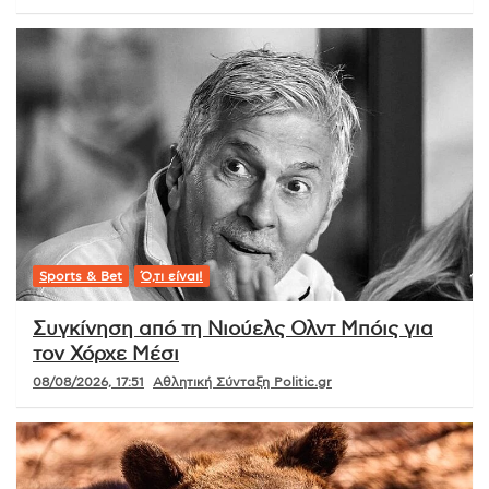
Sports & Bet
Ό,τι είναι!
Συγκίνηση από τη Νιούελς Ολντ Μπόις για
τον Χόρχε Μέσι
08/08/2026, 17:51
Αθλητική Σύνταξη Politic.gr