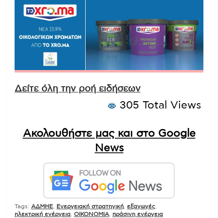
Δείτε όλη την ροή ειδήσεων
305 Total Views
Ακολουθήστε μας και στο Google
News
Tags:
ΑΔΜΗΕ
,
Ενεργειακή στρατηγική
,
εξαγωγές
,
ηλεκτρική ενέργεια
,
ΟΙΚΟΝΟΜΙΑ
,
πράσινη ενέργεια