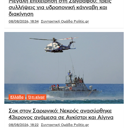
Μεγάλη επιχείρηση στη Ζωγράφου: τρεις
συλλήψεις για υδροπονική κάνναβη και
διακίνηση
08/08/2026, 18:34
Συντακτική Ομάδα Politic.gr
Ελλάδα
Ό,τι είναι!
Σοκ στον Σαρωνικό: Νεκρός ανασύρθηκε
43χρονος ανάμεσα σε Αγκίστρι και Αίγινα
08/08/2026, 18:22
Συντακτική Ομάδα Politic.gr