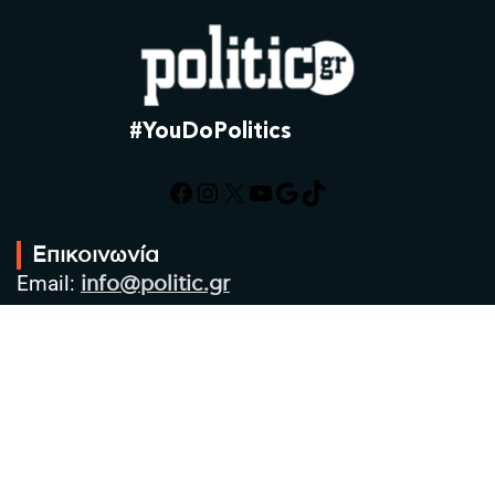
#YouDoPolitics
Facebook
Instagram
X
YouTube
Google
TikTok
Επικοινωνία
Email:
info@politic.gr
Τηλ:
+302310501850
Κιν:
+306986533609
Πολιτική Απορρήτου
Όροι χρήσης
Πολιτική Cookies