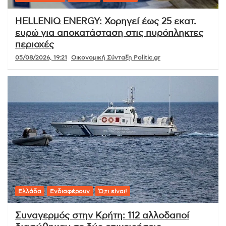
HELLENiQ ENERGY: Χορηγεί έως 25 εκατ.
ευρώ για αποκατάσταση στις πυρόπληκτες
περιοχές
05/08/2026, 19:21
Οικονομική Σύνταξη Politic.gr
Ελλάδα
Ενδιαφέρουν
Ό,τι είναι!
Συναγερμός στην Κρήτη: 112 αλλοδαποί