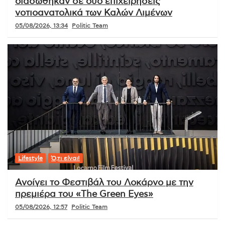
διασώθηκαν σε δύο επιχειρήσεις
νοτιοανατολικά των Καλών Λιμένων
05/08/2026, 13:34
Politic Team
Lifestyle
Ό,τι είναι!
Ανοίγει το Φεστιβάλ του Λοκάρνο με την
πρεμιέρα του «The Green Eyes»
05/08/2026, 12:57
Politic Team