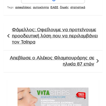
Tags:
ασφαλίσεις
,
αυτοκίνητα
,
ΕΑΕΕ
,
ζημιές
,
στατιστικά
Πλοήγηση
Φάμελλος: Οφείλουμε να προτείνουμε
άρθρων
προοδευτική λύση που να περιλαμβάνει
τον Τσίπρα
Απεβίωσε ο Αλέκος Φλαμπουράρης σε
ηλικία 87 ετών