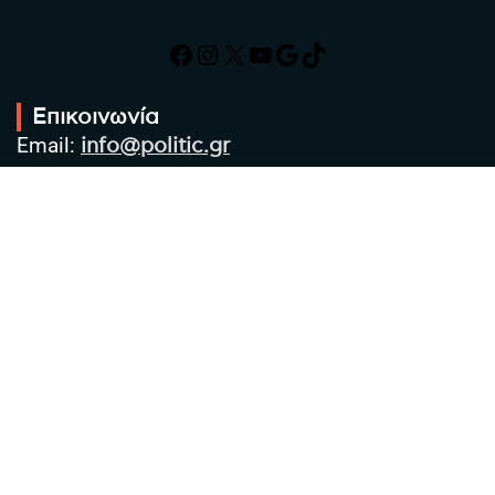
Facebook
Instagram
X
YouTube
Google
TikTok
Επικοινωνία
Email:
info@politic.gr
Τηλ:
+302310501850
Κιν:
+306986533609
Πολιτική Απορρήτου
Όροι χρήσης
Πολιτική Cookies
Πολιτική προστασίας προσωπικών
δεδομένων
Συντακτική Ομάδα