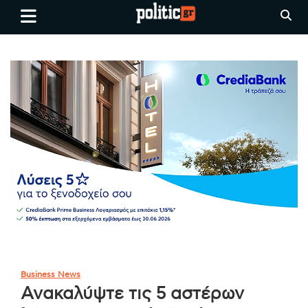
Skip
politic.gr
Ειδήσεις απο τη
to
Θεσσαλονίκη, την Ελλάδα και
content
όλο τον Κόσμο
Business News
Ανακαλύψτε τις 5 αστέρων