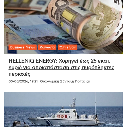
Business News
Κοινωνία
Ό,τι είναι!
HELLENiQ ENERGY: Χορηγεί έως 25 εκατ.
ευρώ για αποκατάσταση στις πυρόπληκτες
περιοχές
05/08/2026, 19:21
Οικονομική Σύνταξη Politic.gr