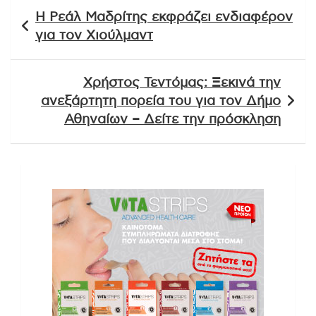
Πλοήγηση
Η Ρεάλ Μαδρίτης εκφράζει ενδιαφέρον
άρθρων
για τον Χιούλμαντ
Χρήστος Τεντόμας: Ξεκινά την
ανεξάρτητη πορεία του για τον Δήμο
Αθηναίων – Δείτε την πρόσκληση