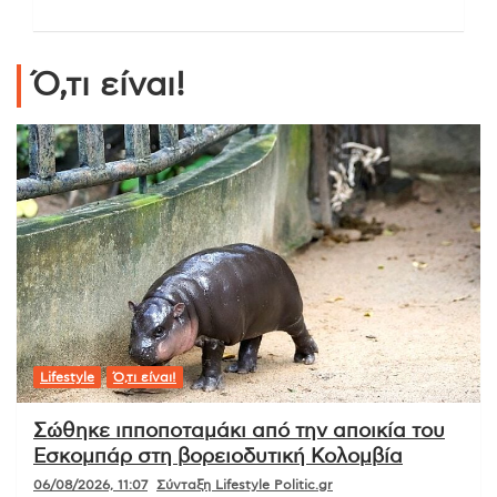
Ό,τι είναι!
Lifestyle
Ό,τι είναι!
Σώθηκε ιπποποταμάκι από την αποικία του
Εσκομπάρ στη βορειοδυτική Κολομβία
06/08/2026, 11:07
Σύνταξη Lifestyle Politic.gr