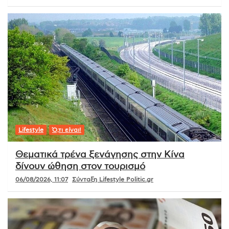
Lifestyle
Ό,τι είναι!
Θεματικά τρένα ξενάγησης στην Κίνα
δίνουν ώθηση στον τουρισμό
06/08/2026, 11:07
Σύνταξη Lifestyle Politic.gr