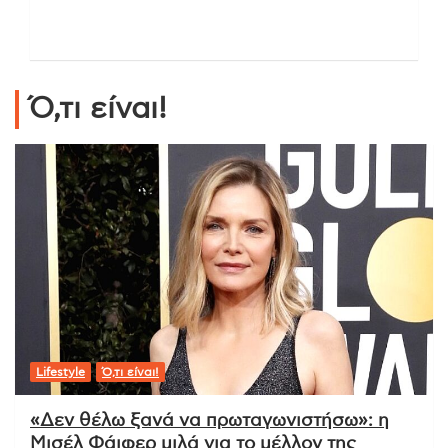
Ό,τι είναι!
Lifestyle
Ό,τι είναι!
«Δεν θέλω ξανά να πρωταγωνιστήσω»: η
Μισέλ Φάιφερ μιλά για το μέλλον της