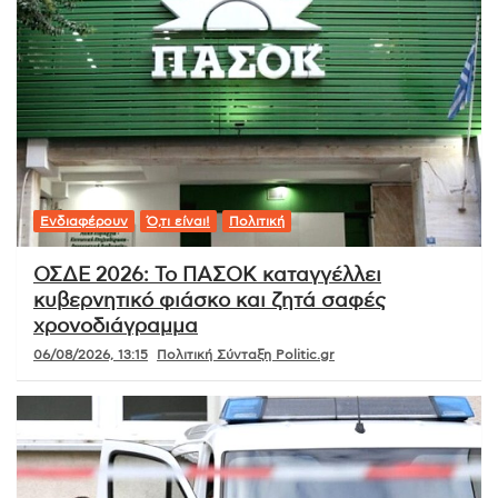
Ενδιαφέρουν
Ό,τι είναι!
Πολιτική
ΟΣΔΕ 2026: Το ΠΑΣΟΚ καταγγέλλει
κυβερνητικό φιάσκο και ζητά σαφές
χρονοδιάγραμμα
06/08/2026, 13:15
Πολιτική Σύνταξη Politic.gr