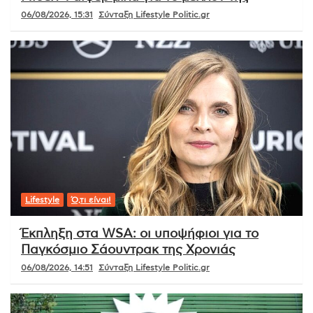
06/08/2026, 15:31
Σύνταξη Lifestyle Politic.gr
Lifestyle
Ό,τι είναι!
Έκπληξη στα WSA: οι υποψήφιοι για το
Παγκόσμιο Σάουντρακ της Χρονιάς
06/08/2026, 14:51
Σύνταξη Lifestyle Politic.gr