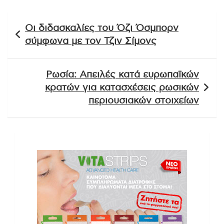
Πλοήγηση
Οι διδασκαλίες του Όζι Όσμπορν
άρθρων
σύμφωνα με τον Τζιν Σίμονς
Ρωσία: Απειλές κατά ευρωπαϊκών
κρατών για κατασχέσεις ρωσικών
περιουσιακών στοιχείων