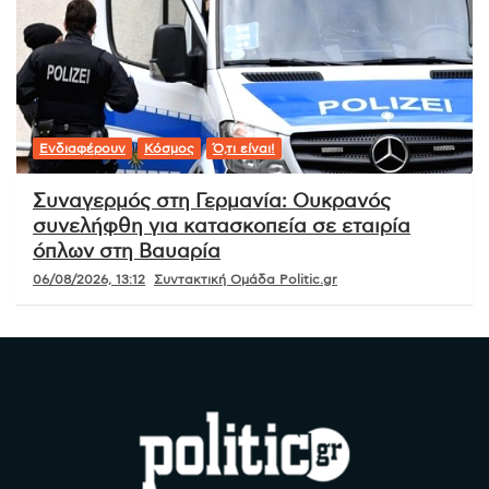
Ενδιαφέρουν
Κόσμος
Ό,τι είναι!
Συναγερμός στη Γερμανία: Ουκρανός
συνελήφθη για κατασκοπεία σε εταιρία
όπλων στη Βαυαρία
06/08/2026, 13:12
Συντακτική Ομάδα Politic.gr