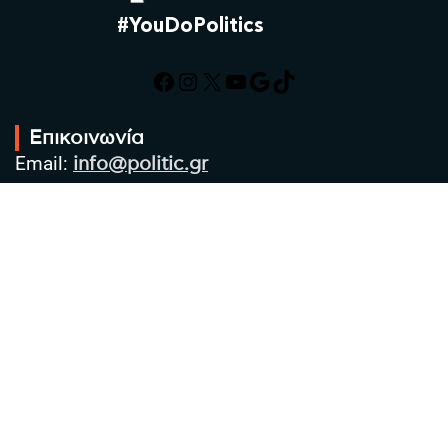
#YouDoPolitics
Facebook
Instagram
X
YouTube
Google
TikTok
Επικοινωνία
Email:
info@politic.gr
Τηλ:
+302310501850
Κιν:
+306986533609
Πολιτική Απορρήτου
Όροι χρήσης
Πολιτική Cookies
Πολιτική προστασίας προσωπικών
δεδομένων