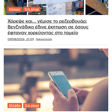
Κόσμος
Ό,τι είναι!
Χόρεψε και… γέμισε το ρεζερβουάρ:
Βενζινάδικο έδινε έκπτωση σε όσους
έφταναν χορεύοντας στο ταμείο
09/08/2026, 21:09
Newsroom
Ελλάδα
Ό,τι είναι!