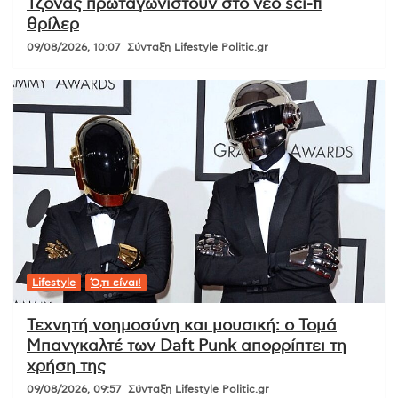
Τζόνας πρωταγωνιστούν στο νέο sci-fi
θρίλερ
09/08/2026, 10:07
Σύνταξη Lifestyle Politic.gr
Lifestyle
Ό,τι είναι!
Τεχνητή νοημοσύνη και μουσική: ο Τομά
Μπανγκαλτέ των Daft Punk απορρίπτει τη
χρήση της
09/08/2026, 09:57
Σύνταξη Lifestyle Politic.gr