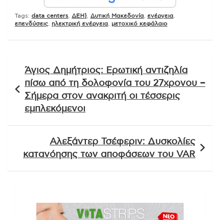
Tags:
data centers
,
ΔΕΗ}
,
Δυτική Μακεδονία
,
ενέργεια
,
επενδύσεις
,
ηλεκτρική ενέργεια
,
μετοχικό κεφάλαιο
Πλοήγηση
Άγιος Δημήτριος: Ερωτική αντιζηλία
άρθρων
πίσω από τη δολοφονία του 27χρονου –
Σήμερα στον ανακριτή οι τέσσερις
εμπλεκόμενοι
Αλεξάντερ Τσέφεριν: Δυσκολίες
κατανόησης των αποφάσεων του VAR