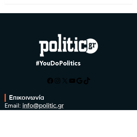
#YouDoPolitics
Facebook
Instagram
X
YouTube
Google
TikTok
Επικοινωνία
Email:
info@politic.gr
Τηλ:
+302310501850
Κιν:
+306986533609