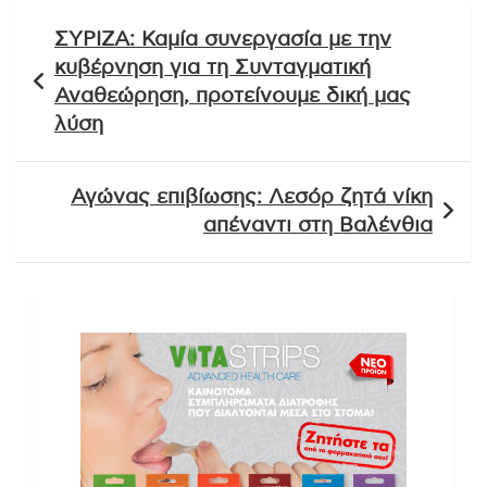
Πλοήγηση
ΣΥΡΙΖΑ: Καμία συνεργασία με την
άρθρων
κυβέρνηση για τη Συνταγματική
Αναθεώρηση, προτείνουμε δική μας
λύση
Αγώνας επιβίωσης: Λεσόρ ζητά νίκη
απέναντι στη Βαλένθια