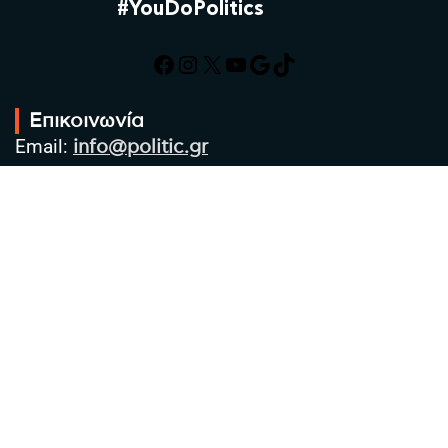
#YouDoPolitics
Facebook
Instagram
X
YouTube
Google
TikTok
Επικοινωνία
Email:
info@politic.gr
Τηλ:
+302310501850
Κιν:
+306986533609
Πολιτική Απορρήτου
Όροι χρήσης
Πολιτική Cookies
Πολιτική προστασίας προσωπικών
δεδομένων
Συντακτική Ομάδα