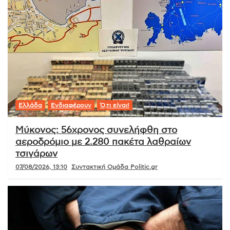
Ελλάδα
Ενδιαφέρουν
Ό,τι είναι!
Μύκονος: 56χρονος συνελήφθη στο
αεροδρόμιο με 2.280 πακέτα λαθραίων
τσιγάρων
07/08/2026, 13:10
Συντακτική Ομάδα Politic.gr