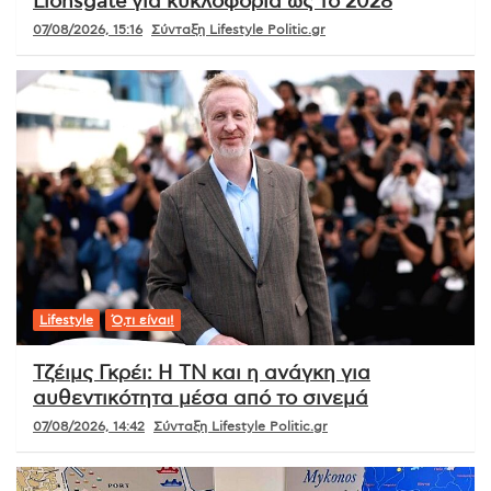
Lionsgate για κυκλοφορία ως το 2028
07/08/2026, 15:16
Σύνταξη Lifestyle Politic.gr
Lifestyle
Ό,τι είναι!
Τζέιμς Γκρέι: Η ΤΝ και η ανάγκη για
αυθεντικότητα μέσα από το σινεμά
07/08/2026, 14:42
Σύνταξη Lifestyle Politic.gr