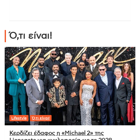
Ό,τι είναι!
Lifestyle
Ό,τι είναι!
Κερδίζει έδαφος η «Michael 2» της