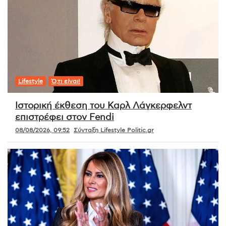
Lifestyle
Ό,τι είναι!
Ιστορική έκθεση του Καρλ Λάγκερφελντ
επιστρέφει στον Fendi
08/08/2026, 09:52
Σύνταξη Lifestyle Politic.gr