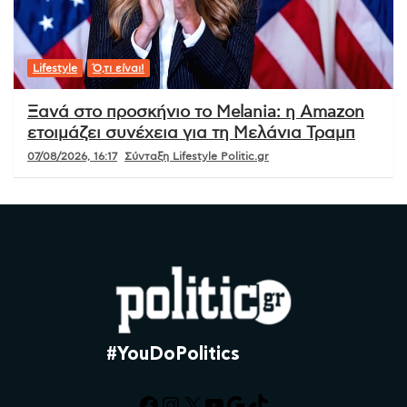
Lifestyle
Ό,τι είναι!
Ξανά στο προσκήνιο το Melania: η Amazon
ετοιμάζει συνέχεια για τη Μελάνια Τραμπ
07/08/2026, 16:17
Σύνταξη Lifestyle Politic.gr
#YouDoPolitics
Facebook
Instagram
X
YouTube
Google
TikTok