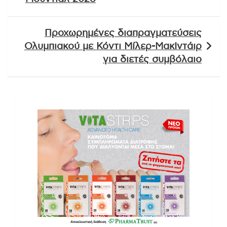
Προχωρημένες διαπραγματεύσεις
Ολυμπιακού με Κόντι Μίλερ-ΜακΙντάιρ
για διετές συμβόλαιο