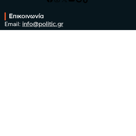
Επικοινωνία
Email:
info@politic.gr
Τηλ:
+302310501850
Κιν:
+306986533609
Πολιτική Απορρήτου
Όροι χρήσης
Πολιτική Cookies
Πολιτική προστασίας προσωπικών
δεδομένων
Συντακτική Ομάδα
Στοιχεία Επιχείρησης