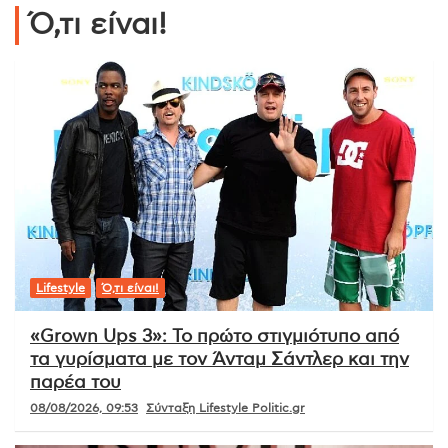
Ό,τι είναι!
Lifestyle
Ό,τι είναι!
«Grown Ups 3»: Το πρώτο στιγμιότυπο από
τα γυρίσματα με τον Άνταμ Σάντλερ και την
παρέα του
08/08/2026, 09:53
Σύνταξη Lifestyle Politic.gr