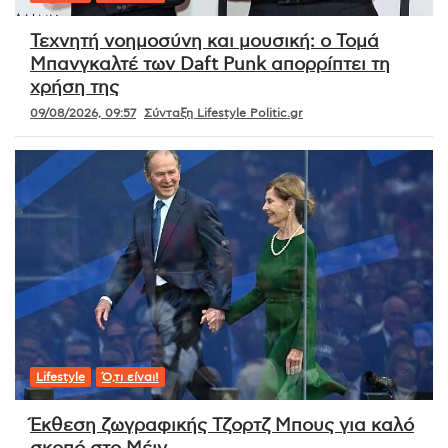
Τεχνητή νοημοσύνη και μουσική: ο Τομά
Μπανγκαλτέ των Daft Punk απορρίπτει τη
χρήση της
09/08/2026, 09:57
Σύνταξη Lifestyle Politic.gr
Lifestyle
Ό,τι είναι!
Έκθεση ζωγραφικής Τζορτζ Μπους για καλό