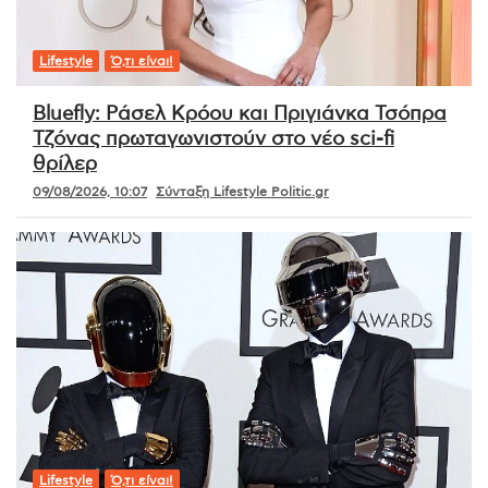
Lifestyle
Ό,τι είναι!
Bluefly: Ράσελ Κρόου και Πριγιάνκα Τσόπρα
Τζόνας πρωταγωνιστούν στο νέο sci-fi
θρίλερ
09/08/2026, 10:07
Σύνταξη Lifestyle Politic.gr
Lifestyle
Ό,τι είναι!