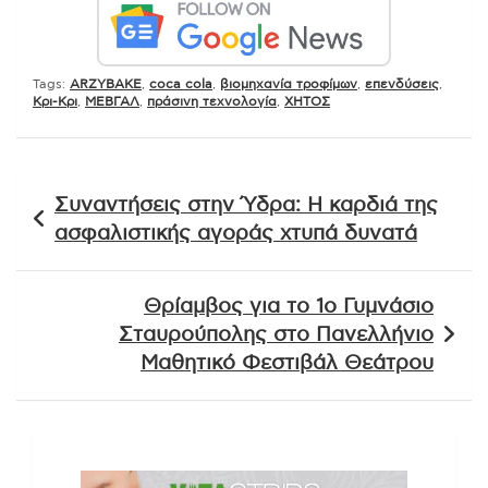
Tags:
ARZYBAKE
,
coca cola
,
βιομηχανία τροφίμων
,
επενδύσεις
,
Κρι-Κρι
,
ΜΕΒΓΑΛ
,
πράσινη τεχνολογία
,
ΧΗΤΟΣ
Πλοήγηση
Συναντήσεις στην Ύδρα: Η καρδιά της
άρθρων
ασφαλιστικής αγοράς χτυπά δυνατά
Θρίαμβος για το 1ο Γυμνάσιο
Σταυρούπολης στο Πανελλήνιο
Μαθητικό Φεστιβάλ Θεάτρου