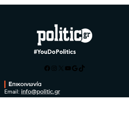
#YouDoPolitics
Facebook
Instagram
X
YouTube
Google
TikTok
Επικοινωνία
Email:
info@politic.gr
Τηλ:
+302310501850
Κιν:
+306986533609
Πολιτική Απορρήτου