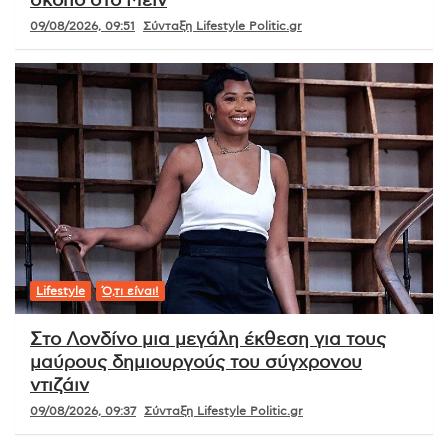
σκοπό στο Μέιν
09/08/2026, 09:51
Σύνταξη Lifestyle Politic.gr
Lifestyle
Ό,τι είναι!
Στο Λονδίνο μια μεγάλη έκθεση για τους
μαύρους δημιουργούς του σύγχρονου
ντιζάιν
09/08/2026, 09:37
Σύνταξη Lifestyle Politic.gr