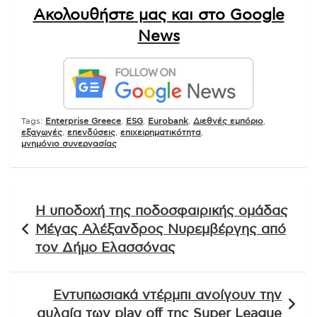
Ακολουθήστε μας και στο Google
News
Tags:
Enterprise Greece
,
ESG
,
Eurobank
,
Διεθνές εμπόριο
,
εξαγωγές
,
επενδύσεις
,
επιχειρηματικότητα
,
μνημόνιο συνεργασίας
Πλοήγηση
Η υποδοχή της ποδοσφαιρικής ομάδας
άρθρων
Μέγας Αλέξανδρος Νυρεμβέργης από
τον Δήμο Ελασσόνας
Εντυπωσιακά ντέρμπι ανοίγουν την
αυλαία των play off της Super League