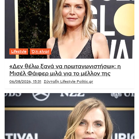
Lifestyle
Ό,τι είναι!
«Δεν θέλω ξανά να πρωταγωνιστήσω»: η
Μισέλ Φάιφερ μιλά για το μέλλον της
06/08/2026, 15:31
Σύνταξη Lifestyle Politic.gr