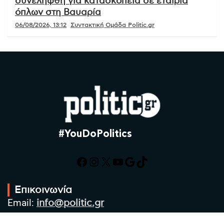
συνελήφθη για κατασκοπεία σε εταιρία
όπλων στη Βαυαρία
06/08/2026, 13:12
Συντακτική Ομάδα Politic.gr
#YouDoPolitics
Facebook
Instagram
X
YouTube
Google
TikTok
Επικοινωνία
Email:
info@politic.gr
Τηλ:
+302310501850