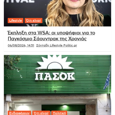
Lifestyle
Ό,τι είναι!
Έκπληξη στα WSA: οι υποψήφιοι για το
Παγκόσμιο Σάουντρακ της Χρονιάς
06/08/2026, 14:51
Σύνταξη Lifestyle Politic.gr
Ενδιαφέρουν
Ό,τι είναι!
Πολιτική