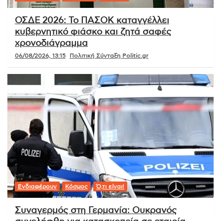
ΟΣΔΕ 2026: Το ΠΑΣΟΚ καταγγέλλει
κυβερνητικό φιάσκο και ζητά σαφές
χρονοδιάγραμμα
06/08/2026, 13:15
Πολιτική Σύνταξη Politic.gr
Ενδιαφέρουν
Κόσμος
Ό,τι είναι!
Συναγερμός στη Γερμανία: Ουκρανός