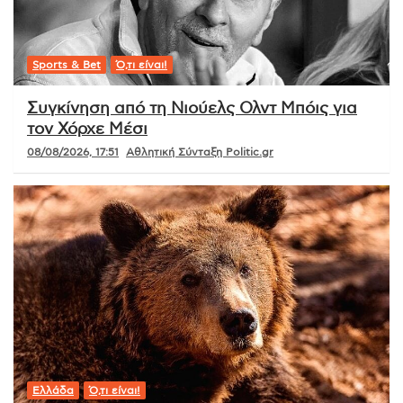
Sports & Bet
Ό,τι είναι!
Συγκίνηση από τη Νιούελς Ολντ Μπόις για
τον Χόρχε Μέσι
08/08/2026, 17:51
Αθλητική Σύνταξη Politic.gr
Ελλάδα
Ό,τι είναι!