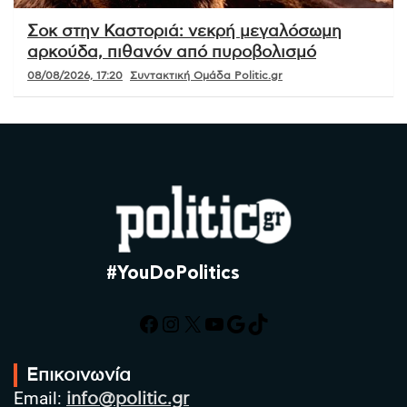
Σοκ στην Καστοριά: νεκρή μεγαλόσωμη
αρκούδα, πιθανόν από πυροβολισμό
08/08/2026, 17:20
Συντακτική Ομάδα Politic.gr
#YouDoPolitics
Facebook
Instagram
X
YouTube
Google
TikTok
Επικοινωνία
Email:
info@politic.gr