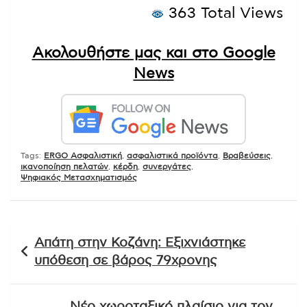
363 Total Views
Ακολουθήστε μας και στο Google
News
Tags:
ERGO Ασφαλιστική
,
ασφαλιστικά προϊόντα
,
Βραβεύσεις
,
ικανοποίηση πελατών
,
κέρδη
,
συνεργάτες
,
Ψηφιακός Μετασχηματισμός
Πλοήγηση
Απάτη στην Κοζάνη: Εξιχνιάστηκε
άρθρων
υπόθεση σε βάρος 79χρονης
Νέο χωροταξικό πλαίσιο για τον