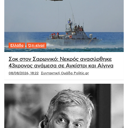
Ελλάδα
Ό,τι είναι!
Σοκ στον Σαρωνικό: Νεκρός ανασύρθηκε
43χρονος ανάμεσα σε Αγκίστρι και Αίγινα
08/08/2026, 18:22
Συντακτική Ομάδα Politic.gr