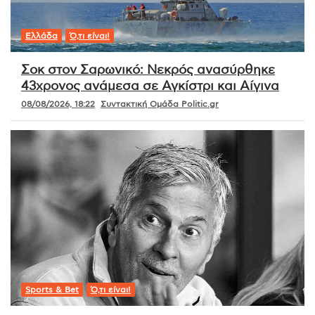
Ελλάδα
Ό,τι είναι!
Σοκ στον Σαρωνικό: Νεκρός ανασύρθηκε
43χρονος ανάμεσα σε Αγκίστρι και Αίγινα
08/08/2026, 18:22
Συντακτική Ομάδα Politic.gr
Sports & Bet
Ό,τι είναι!