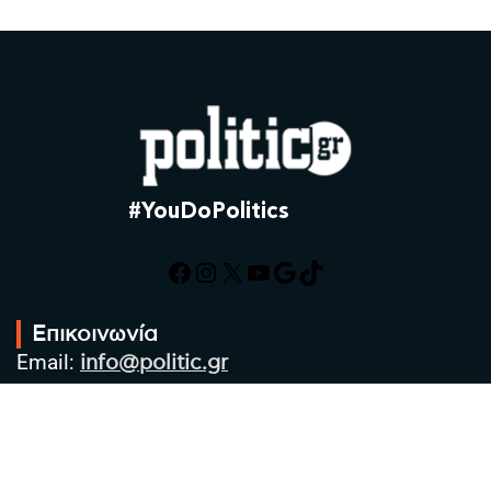
#YouDoPolitics
Facebook
Instagram
X
YouTube
Google
TikTok
Επικοινωνία
Email:
info@politic.gr
Τηλ:
+302310501850
Κιν:
+306986533609
Πολιτική Απορρήτου