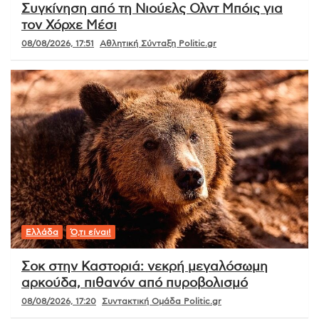
Συγκίνηση από τη Νιούελς Ολντ Μπόις για
τον Χόρχε Μέσι
08/08/2026, 17:51
Αθλητική Σύνταξη Politic.gr
Ελλάδα
Ό,τι είναι!
Σοκ στην Καστοριά: νεκρή μεγαλόσωμη
αρκούδα, πιθανόν από πυροβολισμό
08/08/2026, 17:20
Συντακτική Ομάδα Politic.gr