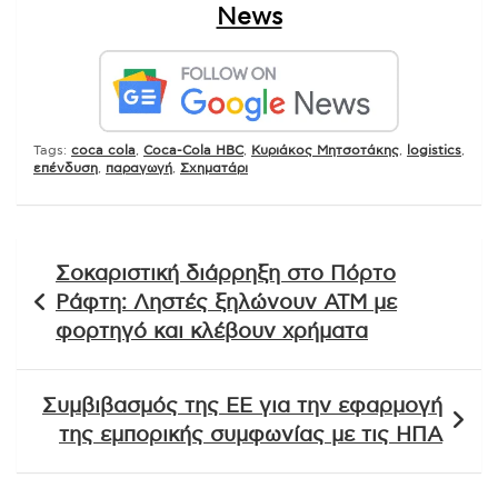
News
Tags:
coca cola
,
Coca-Cola HBC
,
Kυριάκος Μητσοτάκης
,
logistics
,
επένδυση
,
παραγωγή
,
Σχηματάρι
Πλοήγηση
Σοκαριστική διάρρηξη στο Πόρτο
άρθρων
Ράφτη: Ληστές ξηλώνουν ΑΤΜ με
φορτηγό και κλέβουν χρήματα
Συμβιβασμός της ΕΕ για την εφαρμογή
της εμπορικής συμφωνίας με τις ΗΠΑ