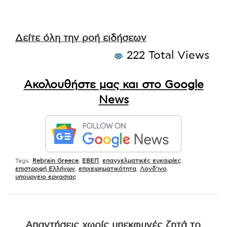
Δείτε όλη την ροή ειδήσεων
222 Total Views
Ακολουθήστε μας και στο Google
News
Tags:
Rebrain Greece
,
ΕΒΕΠ
,
επαγγελματικές ευκαιρίες
,
επιστροφή Ελλήνων
,
επιχειρηματικότητα
,
Λονδ'ινο
,
υπουργειο εργασιας
Πλοήγηση
Απαντήσεις χωρίς υπεκφυγές ζητά το