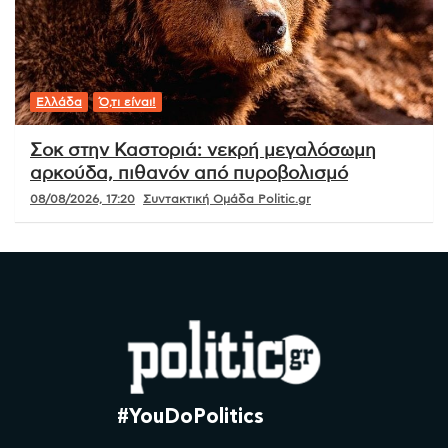
Ελλάδα
Ό,τι είναι!
Σοκ στην Καστοριά: νεκρή μεγαλόσωμη
αρκούδα, πιθανόν από πυροβολισμό
08/08/2026, 17:20
Συντακτική Ομάδα Politic.gr
#YouDoPolitics