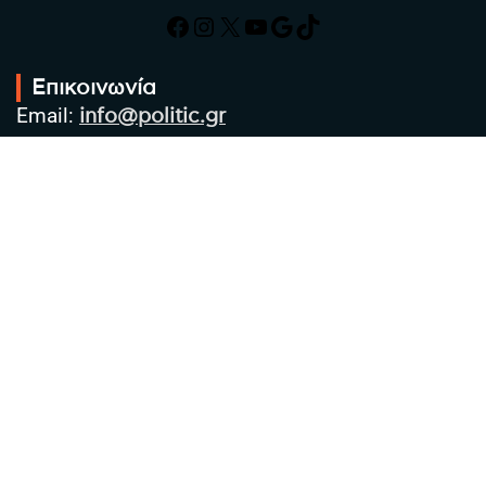
Facebook
Instagram
X
YouTube
Google
TikTok
Επικοινωνία
Email:
info@politic.gr
Τηλ:
+302310501850
Κιν:
+306986533609
Πολιτική Απορρήτου
Όροι χρήσης
Πολιτική Cookies
Πολιτική προστασίας προσωπικών
δεδομένων
Συντακτική Ομάδα
Στοιχεία Επιχείρησης