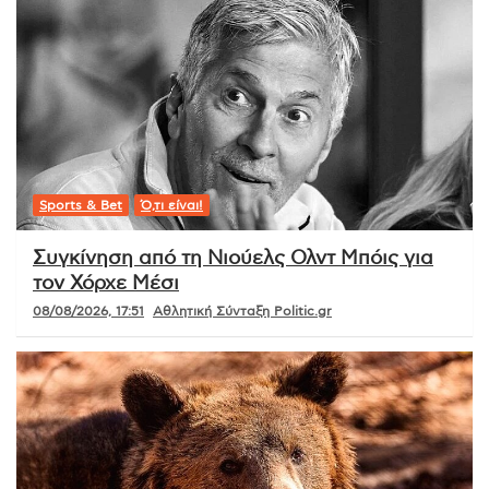
Sports & Bet
Ό,τι είναι!
Συγκίνηση από τη Νιούελς Ολντ Μπόις για
τον Χόρχε Μέσι
08/08/2026, 17:51
Αθλητική Σύνταξη Politic.gr