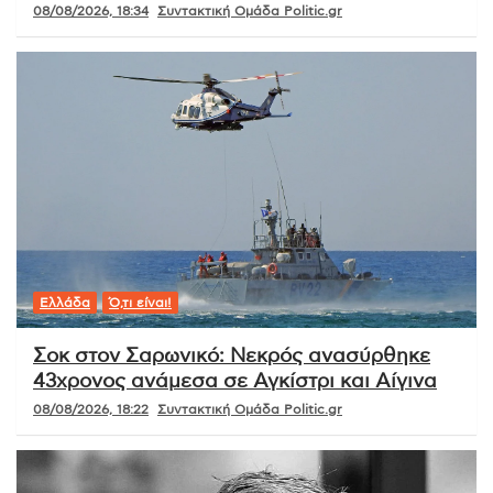
08/08/2026, 18:34
Συντακτική Ομάδα Politic.gr
Ελλάδα
Ό,τι είναι!
Σοκ στον Σαρωνικό: Νεκρός ανασύρθηκε
43χρονος ανάμεσα σε Αγκίστρι και Αίγινα
08/08/2026, 18:22
Συντακτική Ομάδα Politic.gr