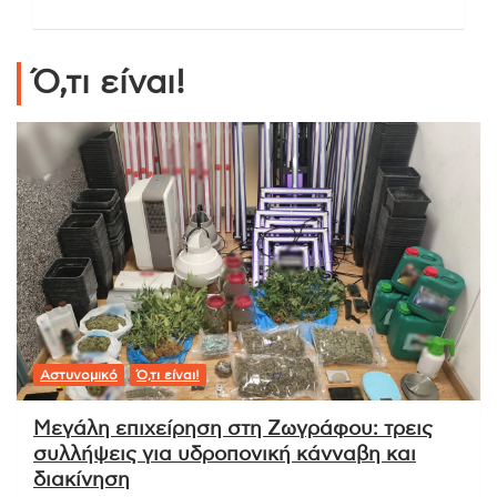
Ό,τι είναι!
Αστυνομικό
Ό,τι είναι!
Μεγάλη επιχείρηση στη Ζωγράφου: τρεις
συλλήψεις για υδροπονική κάνναβη και
διακίνηση