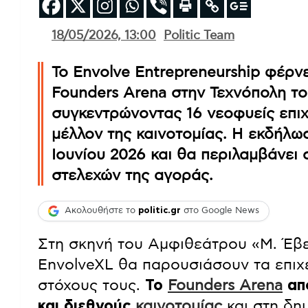
18/05/2026, 13:00
Politic Team
Το Envolve Entrepreneurship φέρνε
Founders Arena στην Τεχνόπολη τ
συγκεντρώνοντας 16 νεοφυείς επι
μέλλον της καινοτομίας. Η εκδήλω
Ιουνίου 2026 και θα περιλαμβάνει 
στελεχών της αγοράς.
Ακολουθήστε το
politic.gr
στο Google News
Στη σκηνή του Αμφιθεάτρου «Μ. Έβερ
EnvolveXL θα παρουσιάσουν τα επιχε
στόχους τους.
Το
Founders Arena
απο
και διεθνούς
καινοτομίας
και στη δη