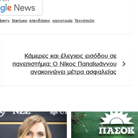
berry
,
Startups
,
επενδύσεις
,
καινοτομία
,
Τεχνόπολη
Κάμερες και έλεγχος εισόδου σε
πανεπιστήμια: Ο Νίκος Παπαϊωάννου
ανακοινώνει μέτρα ασφαλείας