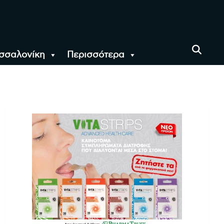
σσαλονίκη
Περισσότερα
αι όλο τον Κόσμο