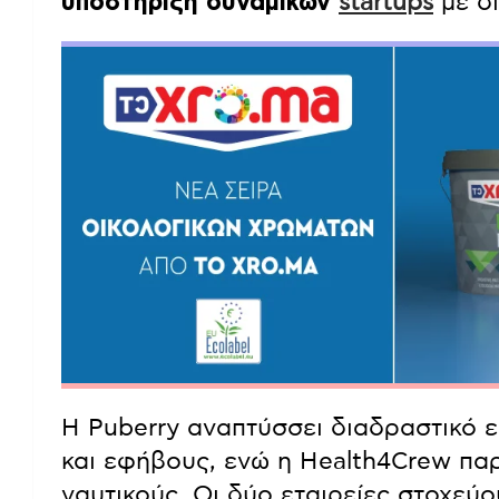
υποστήριξη δυναμικών
startups
με δι
Η Puberry αναπτύσσει διαδραστικό ε
και εφήβους, ενώ η Health4Crew παρ
ναυτικούς. Οι δύο εταιρείες στοχεύ