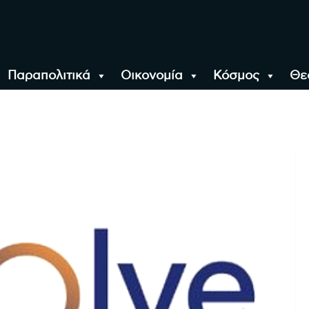
Παραπολιτικά
Οικονομία
Κόσμος
Θε
αλονίκη, την Ελλάδα κ