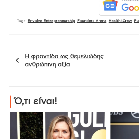
Tags:
Envolve Entrepreneurship
,
Founders Arena
,
Health4Crew
,
Pu
Πλοήγηση
Η φροντίδα ως θεμελιώδης
άρθρων
ανθρώπινη αξία
Ό,τι είναι!