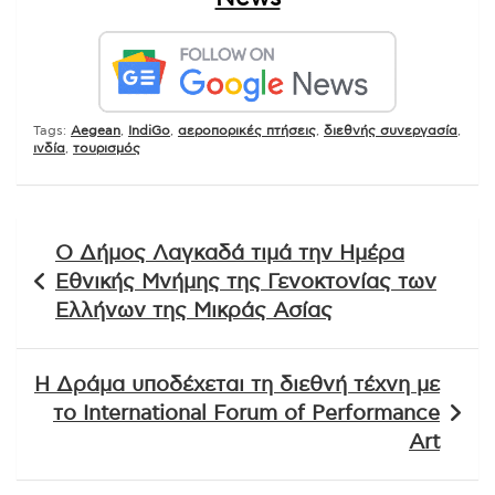
Tags:
Aegean
,
IndiGo
,
αεροπορικές πτήσεις
,
διεθνής συνεργασία
,
ινδία
,
τουρισμός
Πλοήγηση
Ο Δήμος Λαγκαδά τιμά την Ημέρα
άρθρων
Εθνικής Μνήμης της Γενοκτονίας των
Ελλήνων της Μικράς Ασίας
Η Δράμα υποδέχεται τη διεθνή τέχνη με
το International Forum of Performance
Art