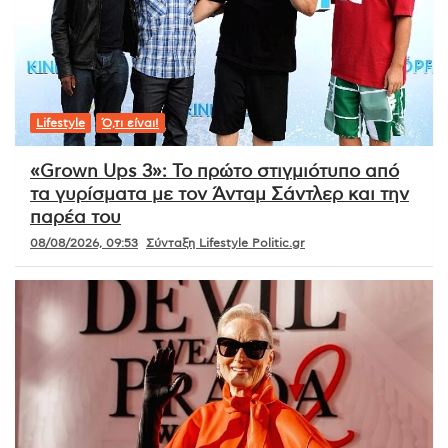
Lifestyle
Ό,τι είναι!
«Grown Ups 3»: Το πρώτο στιγμιότυπο από
τα γυρίσματα με τον Άνταμ Σάντλερ και την
παρέα του
08/08/2026, 09:53
Σύνταξη Lifestyle Politic.gr