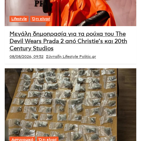
Lifestyle
Ό,τι είναι!
Μεγάλη δημοπρασία για τα ρούχα του The
Devil Wears Prada 2 από Christie’s και 20th
Century Studios
08/08/2026, 09:52
Σύνταξη Lifestyle Politic.gr
Αστυνομικό
Ό,τι είναι!