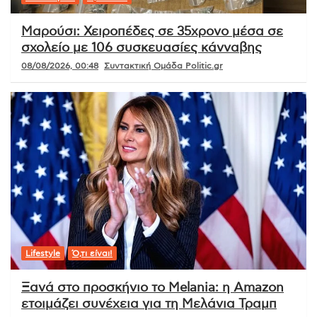
Μαρούσι: Χειροπέδες σε 35χρονο μέσα σε
σχολείο με 106 συσκευασίες κάνναβης
08/08/2026, 00:48
Συντακτική Ομάδα Politic.gr
Lifestyle
Ό,τι είναι!
Ξανά στο προσκήνιο το Melania: η Amazon
ετοιμάζει συνέχεια για τη Μελάνια Τραμπ