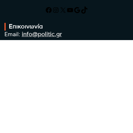
Facebook
Instagram
X
YouTube
Google
TikTok
Επικοινωνία
Email:
info@politic.gr
Τηλ:
+302310501850
Κιν:
+306986533609
Πολιτική Απορρήτου
Όροι χρήσης
Πολιτική Cookies
Πολιτική προστασίας προσωπικών
δεδομένων
Συντακτική Ομάδα
Στοιχεία Επιχείρησης