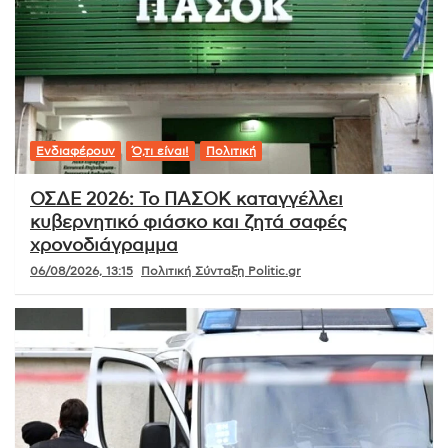
Ενδιαφέρουν
Ό,τι είναι!
Πολιτική
ΟΣΔΕ 2026: Το ΠΑΣΟΚ καταγγέλλει
κυβερνητικό φιάσκο και ζητά σαφές
χρονοδιάγραμμα
06/08/2026, 13:15
Πολιτική Σύνταξη Politic.gr