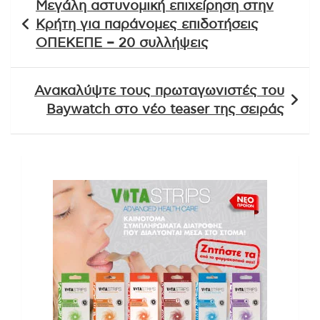
Μεγάλη αστυνομική επιχείρηση στην
άρθρων
Κρήτη για παράνομες επιδοτήσεις
ΟΠΕΚΕΠΕ – 20 συλλήψεις
Ανακαλύψτε τους πρωταγωνιστές του
Baywatch στο νέο teaser της σειράς