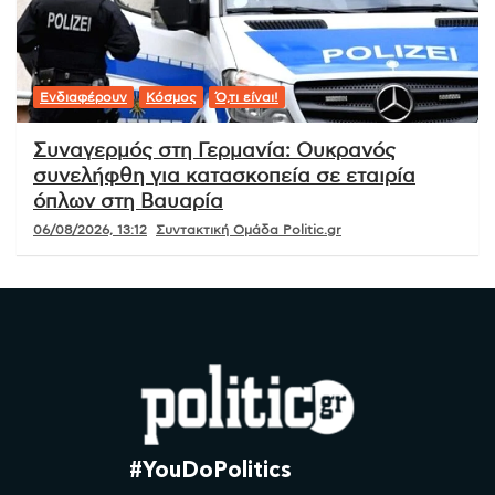
Ενδιαφέρουν
Κόσμος
Ό,τι είναι!
Συναγερμός στη Γερμανία: Ουκρανός
συνελήφθη για κατασκοπεία σε εταιρία
όπλων στη Βαυαρία
06/08/2026, 13:12
Συντακτική Ομάδα Politic.gr
#YouDoPolitics