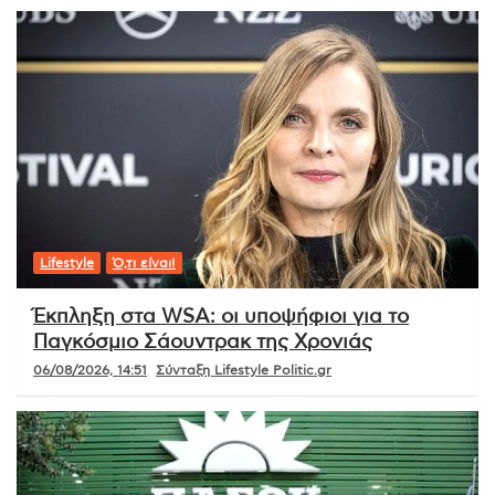
Lifestyle
Ό,τι είναι!
Έκπληξη στα WSA: οι υποψήφιοι για το
Παγκόσμιο Σάουντρακ της Χρονιάς
06/08/2026, 14:51
Σύνταξη Lifestyle Politic.gr