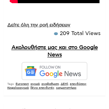
Δείτε όλη την ροή ειδήσεων
209 Total Views
Ακολουθήστε μας και στο Google
News
Tags:
Euronext
,
αγορά
,
αναβαθμιση
,
ΔΕΗ}
,
επενδύσεις
,
Κεφαλαιαγορά
,
ξένοι επενδυτές
,
χρηματιστήριο
Πλοήγηση