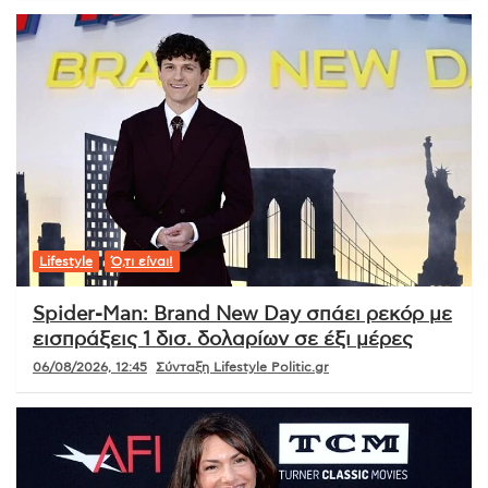
Lifestyle
Ό,τι είναι!
Spider-Man: Brand New Day σπάει ρεκόρ με
εισπράξεις 1 δισ. δολαρίων σε έξι μέρες
06/08/2026, 12:45
Σύνταξη Lifestyle Politic.gr