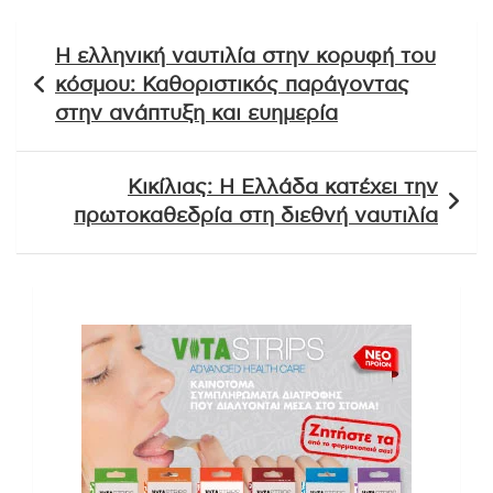
Πλοήγηση
Η ελληνική ναυτιλία στην κορυφή του
άρθρων
κόσμου: Καθοριστικός παράγοντας
στην ανάπτυξη και ευημερία
Κικίλιας: Η Ελλάδα κατέχει την
πρωτοκαθεδρία στη διεθνή ναυτιλία