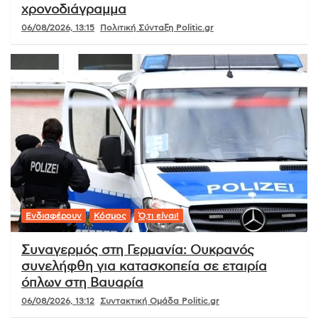
χρονοδιάγραμμα
06/08/2026, 13:15
Πολιτική Σύνταξη Politic.gr
Ενδιαφέρουν
Κόσμος
Ό,τι είναι!
Συναγερμός στη Γερμανία: Ουκρανός
συνελήφθη για κατασκοπεία σε εταιρία
όπλων στη Βαυαρία
06/08/2026, 13:12
Συντακτική Ομάδα Politic.gr