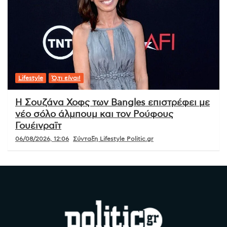
Lifestyle
Ό,τι είναι!
Η Σουζάνα Χοφς των Bangles επιστρέφει με
νέο σόλο άλμπουμ και τον Ρούφους
Γουέινραϊτ
06/08/2026, 12:06
Σύνταξη Lifestyle Politic.gr