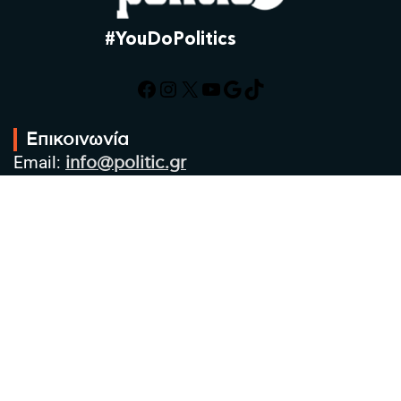
#YouDoPolitics
Facebook
Instagram
X
YouTube
Google
TikTok
Επικοινωνία
Email:
info@politic.gr
Τηλ:
+302310501850
Κιν:
+306986533609
Πολιτική Απορρήτου
Όροι χρήσης
Πολιτική Cookies
Πολιτική προστασίας προσωπικών
δεδομένων