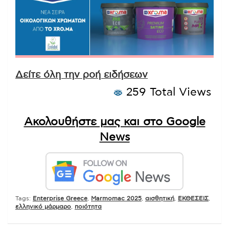
Δείτε όλη την ροή ειδήσεων
259 Total Views
Ακολουθήστε μας και στο Google
News
Tags:
Enterprise Greece
,
Marmomac 2025
,
αισθητική
,
ΕΚΘΕΣΕΙΣ
,
ελληνικό μάρμαρο
,
ποιότητα