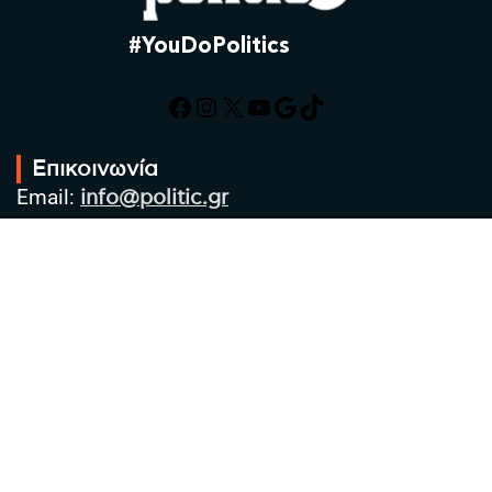
#YouDoPolitics
Facebook
Instagram
X
YouTube
Google
TikTok
Επικοινωνία
Email:
info@politic.gr
Τηλ:
+302310501850
Κιν:
+306986533609
Πολιτική Απορρήτου
Όροι χρήσης
Πολιτική Cookies
Πολιτική προστασίας προσωπικών
δεδομένων