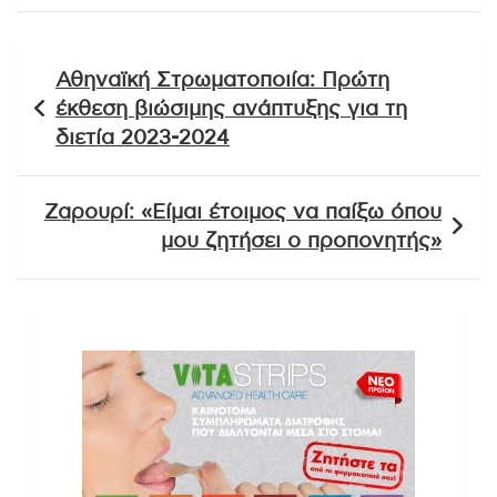
Πλοήγηση
Αθηναϊκή Στρωματοποιία: Πρώτη
άρθρων
έκθεση βιώσιμης ανάπτυξης για τη
διετία 2023-2024
Ζαρουρί: «Είμαι έτοιμος να παίξω όπου
μου ζητήσει ο προπονητής»