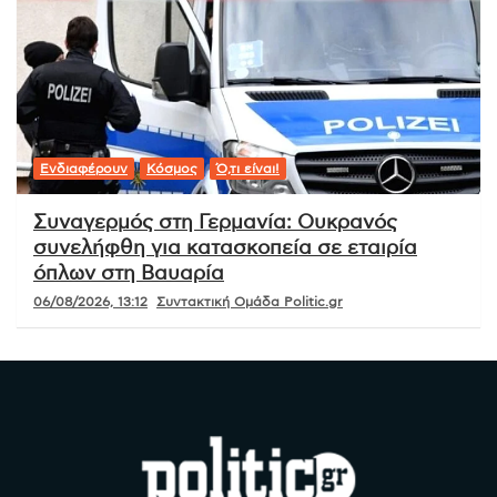
Ενδιαφέρουν
Κόσμος
Ό,τι είναι!
Συναγερμός στη Γερμανία: Ουκρανός
συνελήφθη για κατασκοπεία σε εταιρία
όπλων στη Βαυαρία
06/08/2026, 13:12
Συντακτική Ομάδα Politic.gr