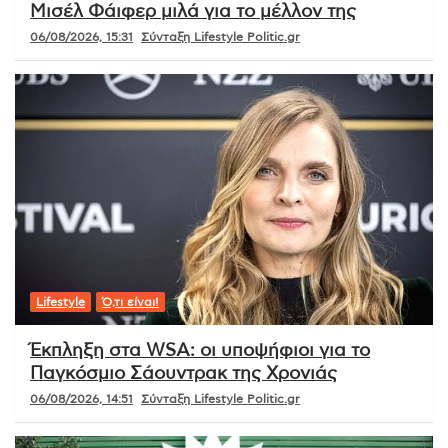
Μισέλ Φάιφερ μιλά για το μέλλον της
06/08/2026, 15:31
Σύνταξη Lifestyle Politic.gr
Lifestyle
Ό,τι είναι!
Έκπληξη στα WSA: οι υποψήφιοι για το
Παγκόσμιο Σάουντρακ της Χρονιάς
06/08/2026, 14:51
Σύνταξη Lifestyle Politic.gr