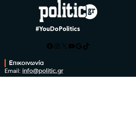
#YouDoPolitics
Facebook
Instagram
X
YouTube
Google
TikTok
Επικοινωνία
Email:
info@politic.gr
Τηλ:
+302310501850
Κιν:
+306986533609
Πολιτική Απορρήτου
Όροι χρήσης
Πολιτική Cookies