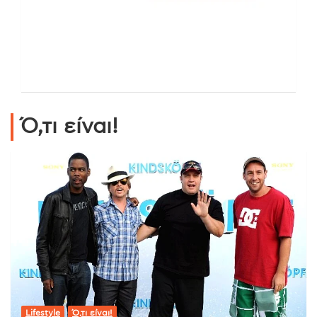
Ό,τι είναι!
Lifestyle
Ό,τι είναι!