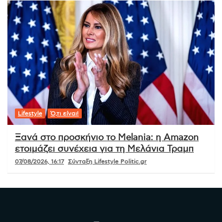
Lifestyle
Ό,τι είναι!
Ξανά στο προσκήνιο το Melania: η Amazon
ετοιμάζει συνέχεια για τη Μελάνια Τραμπ
07/08/2026, 16:17
Σύνταξη Lifestyle Politic.gr