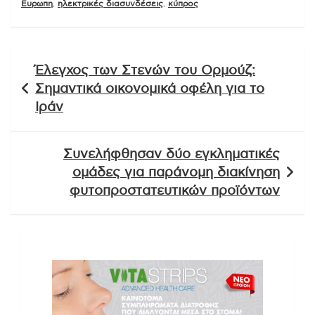
Ευρωπη
,
ηλεκτρικές διασυνδέσεις
,
κύπρος
Πλοήγηση
Έλεγχος των Στενών του Ορμούζ:
άρθρων
Σημαντικά οικονομικά οφέλη για το
Ιράν
Συνελήφθησαν δύο εγκληματικές
ομάδες για παράνομη διακίνηση
φυτοπροστατευτικών προϊόντων