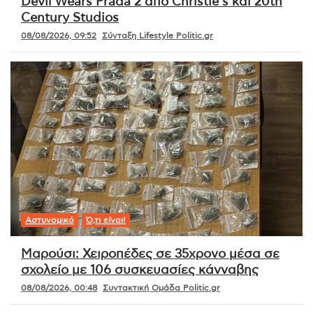
Devil Wears Prada 2 από Christie’s και 20th
Century Studios
08/08/2026, 09:52
Σύνταξη Lifestyle Politic.gr
Αστυνομικό
Ό,τι είναι!
Μαρούσι: Χειροπέδες σε 35χρονο μέσα σε
σχολείο με 106 συσκευασίες κάνναβης
08/08/2026, 00:48
Συντακτική Ομάδα Politic.gr