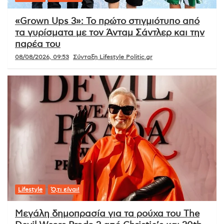
«Grown Ups 3»: Το πρώτο στιγμιότυπο από
τα γυρίσματα με τον Άνταμ Σάντλερ και την
παρέα του
08/08/2026, 09:53
Σύνταξη Lifestyle Politic.gr
Lifestyle
Ό,τι είναι!
Μεγάλη δημοπρασία για τα ρούχα του The