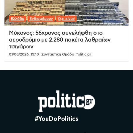
Ελλάδα
Ενδιαφέρουν
Ό,τι είναι!
Μύκονος: 56χρονος συνελήφθη στο
αεροδρόμιο με 2.280 πακέτα λαθραίων
τσιγάρων
07/08/2026, 13:10
Συντακτική Ομάδα Politic.gr
#YouDoPolitics