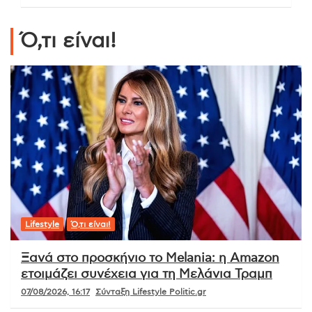
Ό,τι είναι!
Lifestyle
Ό,τι είναι!
Ξανά στο προσκήνιο το Melania: η Amazon
ετοιμάζει συνέχεια για τη Μελάνια Τραμπ
07/08/2026, 16:17
Σύνταξη Lifestyle Politic.gr