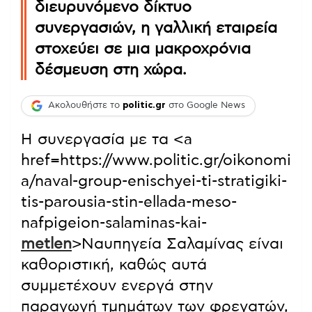
διευρυνόμενο δίκτυο
συνεργασιών, η γαλλική εταιρεία
στοχεύει σε μια μακροχρόνια
δέσμευση στη χώρα.
Ακολουθήστε το
politic.gr
στο Google News
Η συνεργασία με τα <a
href=https://www.politic.gr/oikonomi
a/naval-group-enischyei-ti-stratigiki-
tis-parousia-stin-ellada-meso-
nafpigeion-salaminas-kai-
metlen
>Ναυπηγεία Σαλαμίνας είναι
καθοριστική, καθώς αυτά
συμμετέχουν ενεργά στην
παραγωγή τμημάτων των φρεγατών,