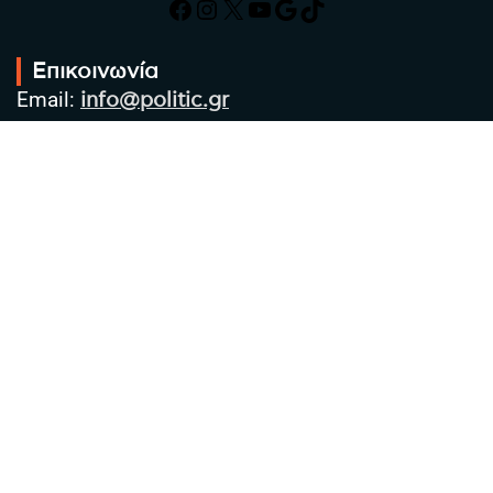
Facebook
Instagram
X
YouTube
Google
TikTok
Επικοινωνία
Email:
info@politic.gr
Τηλ:
+302310501850
Κιν:
+306986533609
Πολιτική Απορρήτου
Όροι χρήσης
Πολιτική Cookies
Πολιτική προστασίας προσωπικών
δεδομένων
Συντακτική Ομάδα
Στοιχεία Επιχείρησης