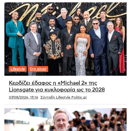
Lifestyle
Ό,τι είναι!
Κερδίζει έδαφος η «Michael 2» της
Lionsgate για κυκλοφορία ως το 2028
07/08/2026, 15:16
Σύνταξη Lifestyle Politic.gr