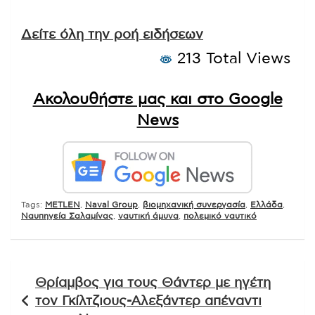
Δείτε όλη την ροή ειδήσεων
213 Total Views
Ακολουθήστε μας και στο Google
News
Tags:
METLEN
,
Naval Group
,
βιομηχανική συνεργασία
,
Ελλάδα
,
Ναυπηγεία Σαλαμίνας
,
ναυτική άμυνα
,
πολεμικό ναυτικό
Πλοήγηση
Θρίαμβος για τους Θάντερ με ηγέτη
άρθρων
τον Γκίλτζιους-Αλεξάντερ απέναντι