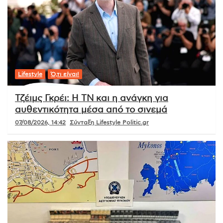
Lifestyle
Ό,τι είναι!
Τζέιμς Γκρέι: Η ΤΝ και η ανάγκη για
αυθεντικότητα μέσα από το σινεμά
07/08/2026, 14:42
Σύνταξη Lifestyle Politic.gr