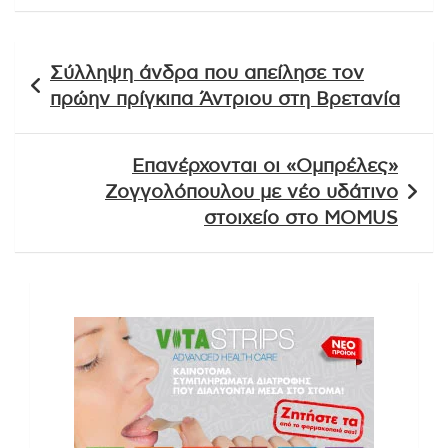
Πλοήγηση
Σύλληψη άνδρα που απείλησε τον
άρθρων
πρώην πρίγκιπα Άντριου στη Βρετανία
Επανέρχονται οι «Ομπρέλες»
Ζογγολόπουλου με νέο υδάτινο
στοιχείο στο MOMUS