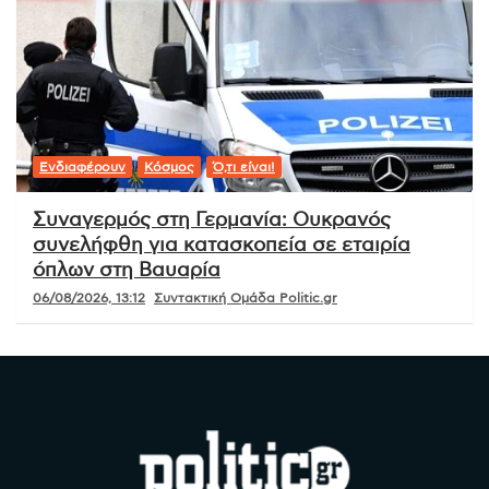
Ενδιαφέρουν
Κόσμος
Ό,τι είναι!
Συναγερμός στη Γερμανία: Ουκρανός
συνελήφθη για κατασκοπεία σε εταιρία
όπλων στη Βαυαρία
06/08/2026, 13:12
Συντακτική Ομάδα Politic.gr