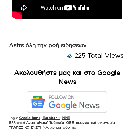
Δείτε όλη την ροή ειδήσεων
225 Total Views
Ακολουθήστε μας και στο Google
News
Tags:
Credia Bank
,
Eurobank
,
MME
,
Ελληνική Αναπτυξιακή Τράπεζα
,
ΟΕΕ
,
πραγματική οικονομία
,
ΤΡΑΠΕΖΙΚΟ ΣΥΣΤΗΜΑ
,
χρηματοδοτηση