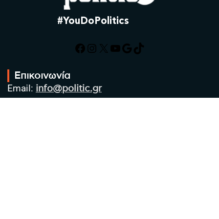
#YouDoPolitics
Facebook
Instagram
X
YouTube
Google
TikTok
Επικοινωνία
Email:
info@politic.gr
Τηλ:
+302310501850
Κιν:
+306986533609
Πολιτική Απορρήτου
Όροι χρήσης
Πολιτική Cookies
Πολιτική προστασίας προσωπικών
δεδομένων