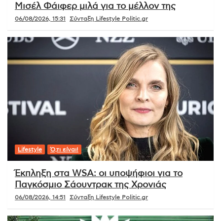
Μισέλ Φάιφερ μιλά για το μέλλον της
06/08/2026, 15:31
Σύνταξη Lifestyle Politic.gr
Lifestyle
Ό,τι είναι!
Έκπληξη στα WSA: οι υποψήφιοι για το
Παγκόσμιο Σάουντρακ της Χρονιάς
06/08/2026, 14:51
Σύνταξη Lifestyle Politic.gr