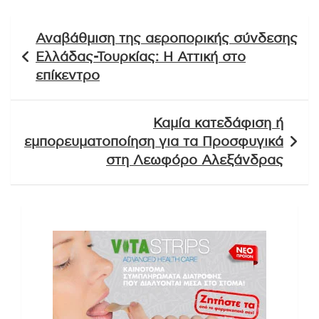
Πλοήγηση
Αναβάθμιση της αεροπορικής σύνδεσης
άρθρων
Ελλάδας-Τουρκίας: Η Αττική στο
επίκεντρο
Καμία κατεδάφιση ή
εμπορευματοποίηση για τα Προσφυγικά
στη Λεωφόρο Αλεξάνδρας