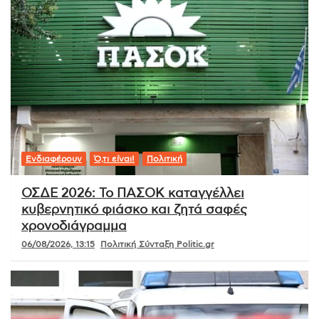
Ενδιαφέρουν
Ό,τι είναι!
Πολιτική
ΟΣΔΕ 2026: Το ΠΑΣΟΚ καταγγέλλει
κυβερνητικό φιάσκο και ζητά σαφές
χρονοδιάγραμμα
06/08/2026, 13:15
Πολιτική Σύνταξη Politic.gr