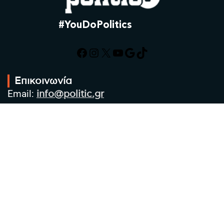
#YouDoPolitics
Facebook
Instagram
X
YouTube
Google
TikTok
Επικοινωνία
Email:
info@politic.gr
Τηλ:
+302310501850
Κιν:
+306986533609
Πολιτική Απορρήτου
Όροι χρήσης
Πολιτική Cookies
Πολιτική προστασίας προσωπικών
δεδομένων