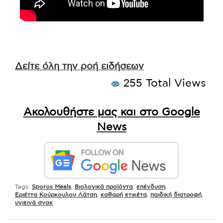
Δείτε όλη την ροή ειδήσεων
255 Total Views
Ακολουθήστε μας και στο Google
News
Tags:
Sporos Meals
,
Βιολογικά προϊόντα
,
επένδυση
,
Εριέττα Κούρκουλου Λάτση
,
καθαρή ετικέτα
,
παιδική διατροφή
,
υγιεινά σνακ