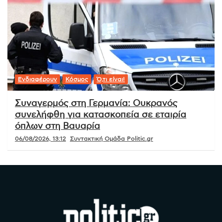
Ενδιαφέρουν
Κόσμος
Ό,τι είναι!
Συναγερμός στη Γερμανία: Ουκρανός
συνελήφθη για κατασκοπεία σε εταιρία
όπλων στη Βαυαρία
06/08/2026, 13:12
Συντακτική Ομάδα Politic.gr