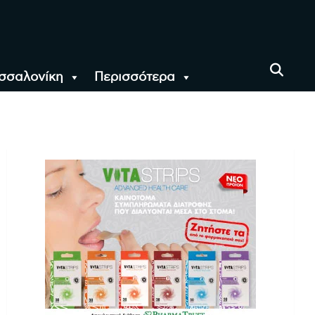
σσαλονίκη
Περισσότερα
αι όλο τον Κόσμο