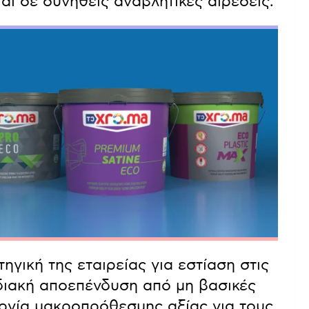
ι σε συνήθεις αναβλητικές αιρέσεις.
γική της εταιρείας για εστίαση στις
αδιακή αποεπένδυση από μη βασικές
υργία μακροπρόθεσμης αξίας για τους