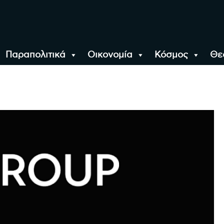
Παραπολιτικά
Οικονομία
Κόσμος
Θε
αλονίκη, την Ελλάδα κ