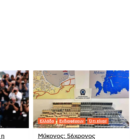
Ελλάδα
Ενδιαφέρουν
Ό,τι είναι!
 η
Μύκονος: 56χρονος