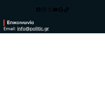
Facebook
Instagram
X
YouTube
Google
TikTok
Επικοινωνία
Email:
info@politic.gr
Τηλ:
+302310501850
Κιν:
+306986533609
Πολιτική Απορρήτου
Όροι χρήσης
Πολιτική Cookies
Πολιτική προστασίας προσωπικών
δεδομένων
Συντακτική Ομάδα