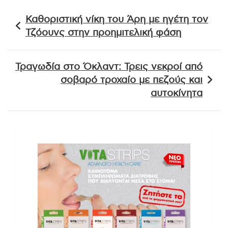
Πλοήγηση
Καθοριστική νίκη του Άρη με ηγέτη τον
άρθρων
Τζόουνς στην προημιτελική φάση
Τραγωδία στο Όκλαντ: Τρεις νεκροί από
σοβαρό τροχαίο με πεζούς και
αυτοκίνητα