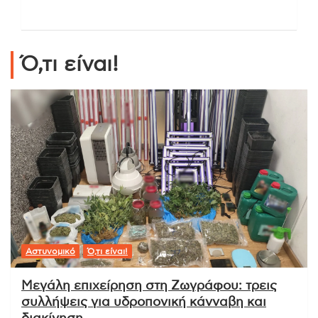
Ό,τι είναι!
Αστυνομικό
Ό,τι είναι!
Μεγάλη επιχείρηση στη Ζωγράφου: τρεις
συλλήψεις για υδροπονική κάνναβη και