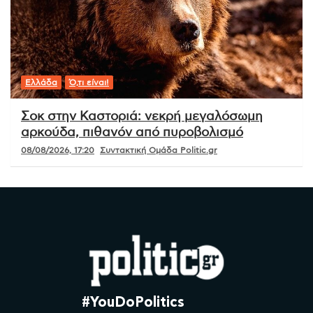
Ελλάδα
Ό,τι είναι!
Σοκ στην Καστοριά: νεκρή μεγαλόσωμη
αρκούδα, πιθανόν από πυροβολισμό
08/08/2026, 17:20
Συντακτική Ομάδα Politic.gr
#YouDoPolitics