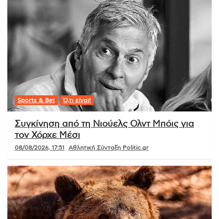
Sports & Bet
Ό,τι είναι!
Συγκίνηση από τη Νιούελς Ολντ Μπόις για
τον Χόρχε Μέσι
08/08/2026, 17:51
Αθλητική Σύνταξη Politic.gr