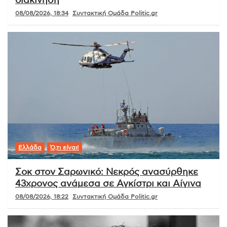
διακίνηση
08/08/2026, 18:34
Συντακτική Ομάδα Politic.gr
Ελλάδα
Ό,τι είναι!
Σοκ στον Σαρωνικό: Νεκρός ανασύρθηκε
43χρονος ανάμεσα σε Αγκίστρι και Αίγινα
08/08/2026, 18:22
Συντακτική Ομάδα Politic.gr