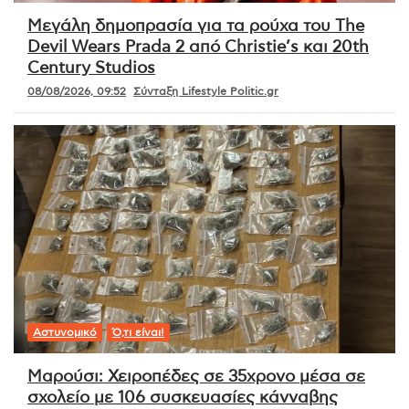
Μεγάλη δημοπρασία για τα ρούχα του The
Devil Wears Prada 2 από Christie’s και 20th
Century Studios
08/08/2026, 09:52
Σύνταξη Lifestyle Politic.gr
Αστυνομικό
Ό,τι είναι!
Μαρούσι: Χειροπέδες σε 35χρονο μέσα σε
σχολείο με 106 συσκευασίες κάνναβης