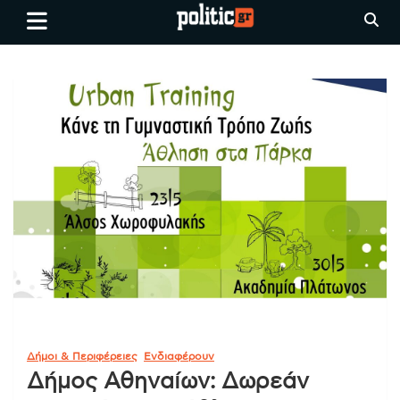
Skip
politic.gr
Ειδήσεις απο τη
to
Θεσσαλονίκη, την Ελλάδα και
content
όλο τον Κόσμο
Δήμοι & Περιφέρειες
Ενδιαφέρουν
Δήμος Αθηναίων: Δωρεάν