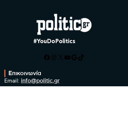
#YouDoPolitics
Facebook
Instagram
X
YouTube
Google
TikTok
Επικοινωνία
Email:
info@politic.gr
Τηλ:
+302310501850
Κιν:
+306986533609
Πολιτική Απορρήτου
Όροι χρήσης