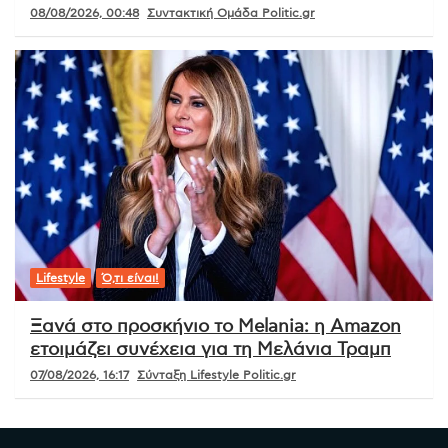
08/08/2026, 00:48
Συντακτική Ομάδα Politic.gr
Lifestyle
Ό,τι είναι!
Ξανά στο προσκήνιο το Melania: η Amazon
ετοιμάζει συνέχεια για τη Μελάνια Τραμπ
07/08/2026, 16:17
Σύνταξη Lifestyle Politic.gr