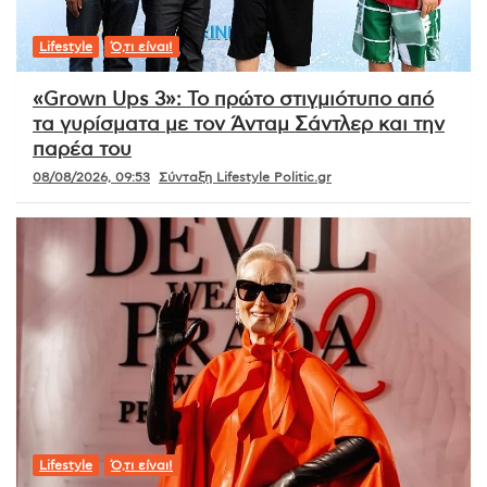
Lifestyle
Ό,τι είναι!
«Grown Ups 3»: Το πρώτο στιγμιότυπο από
τα γυρίσματα με τον Άνταμ Σάντλερ και την
παρέα του
08/08/2026, 09:53
Σύνταξη Lifestyle Politic.gr
Lifestyle
Ό,τι είναι!