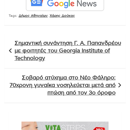
Tags:
Δήμος Αθηναίων
,
Χάρης Δούκας
Πλοήγηση
Σημαντική συνάντηση Γ. Α. Παπανδρέου
άρθρων
με φοιτητές του Georgia Institute of
Technology
Σοβαρό ατύχημα στο Νέο Φάληρο:
70χρονη γυναίκα νοσηλεύεται μετά από
πτώση από τον 3ο όροφο