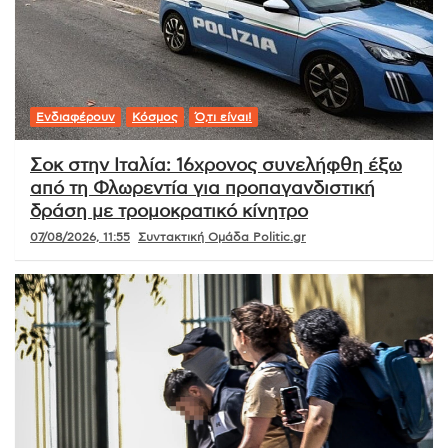
Ενδιαφέρουν
Κόσμος
Ό,τι είναι!
Σοκ στην Ιταλία: 16χρονος συνελήφθη έξω
από τη Φλωρεντία για προπαγανδιστική
δράση με τρομοκρατικό κίνητρο
07/08/2026, 11:55
Συντακτική Ομάδα Politic.gr