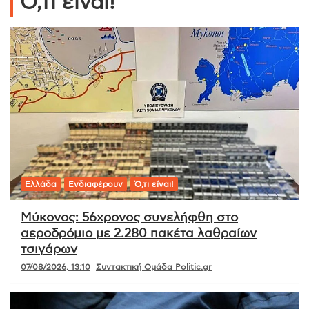
Ό,τι είναι!
Ελλάδα
Ενδιαφέρουν
Ό,τι είναι!
Μύκονος: 56χρονος συνελήφθη στο
αεροδρόμιο με 2.280 πακέτα λαθραίων
τσιγάρων
07/08/2026, 13:10
Συντακτική Ομάδα Politic.gr