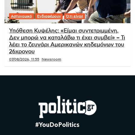
Αστυνομικό
Ενδιαφέρουν
Ό,τι είναι!
Υπόθεση Κυψέλης: «Είμαι συντετριμμένη.
Δεν μπορώ να καταλάβω τι έχει συμβεί» – Τι
λέει το ζευγάρι Αμερικανών κηδεμόνων του
26χρονου
07/08/2026, 11:55
Newsroom
#YouDoPolitics