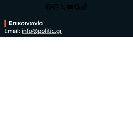
Facebook
Instagram
X
YouTube
Google
TikTok
Επικοινωνία
Email:
info@politic.gr
Τηλ:
+302310501850
Κιν:
+306986533609
Πολιτική Απορρήτου
Όροι χρήσης
Πολιτική Cookies
Πολιτική προστασίας προσωπικών
δεδομένων
Συντακτική Ομάδα
Στοιχεία Επιχείρησης