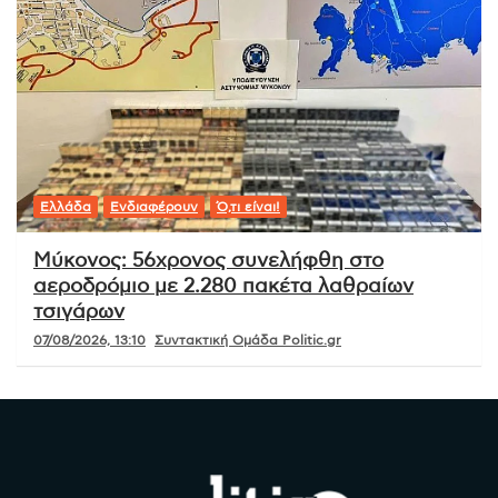
Ελλάδα
Ενδιαφέρουν
Ό,τι είναι!
Μύκονος: 56χρονος συνελήφθη στο
αεροδρόμιο με 2.280 πακέτα λαθραίων
τσιγάρων
07/08/2026, 13:10
Συντακτική Ομάδα Politic.gr