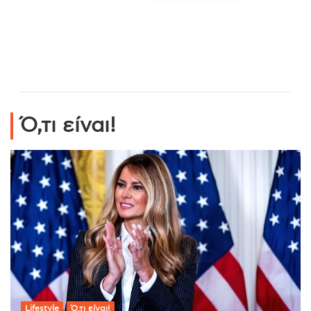
Ό,τι είναι!
Lifestyle
Ό,τι είναι!