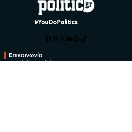
#YouDoPolitics
Facebook
Instagram
X
YouTube
Google
TikTok
Επικοινωνία
Email:
info@politic.gr
Τηλ:
+302310501850
Κιν:
+306986533609
Πολιτική Απορρήτου
Όροι χρήσης
Πολιτική Cookies
Πολιτική προστασίας προσωπικών