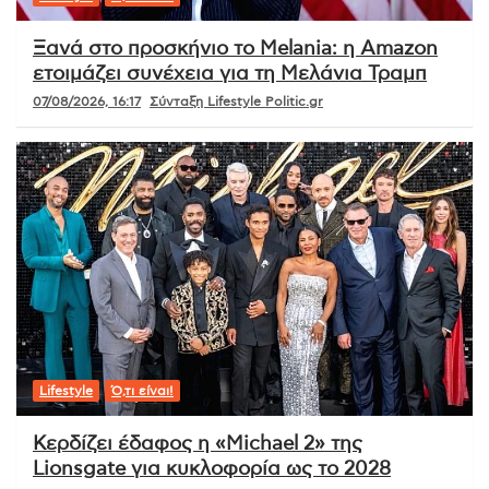
Ξανά στο προσκήνιο το Melania: η Amazon
ετοιμάζει συνέχεια για τη Μελάνια Τραμπ
07/08/2026, 16:17
Σύνταξη Lifestyle Politic.gr
Lifestyle
Ό,τι είναι!
Κερδίζει έδαφος η «Michael 2» της
Lionsgate για κυκλοφορία ως το 2028