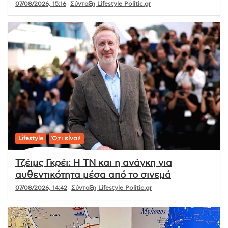
07/08/2026, 15:16
Σύνταξη Lifestyle Politic.gr
Lifestyle
Ό,τι είναι!
Τζέιμς Γκρέι: Η ΤΝ και η ανάγκη για
αυθεντικότητα μέσα από το σινεμά
07/08/2026, 14:42
Σύνταξη Lifestyle Politic.gr