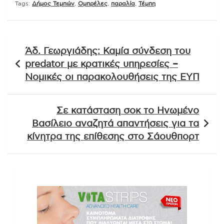
Tags:
Δήμος Τεμπών
,
Ομπρέλες
,
παραλία
,
Τέμπη
Πλοήγηση
Άδ. Γεωργιάδης: Καμία σύνδεση του
άρθρων
predator με κρατικές υπηρεσίες –
Νομικές οι παρακολουθήσεις της ΕΥΠ
Σε κατάσταση σοκ το Ηνωμένο
Βασίλειο αναζητά απαντήσεις για τα
κίνητρα της επίθεσης στο Σάουθπορτ