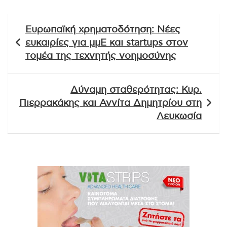
Πλοήγηση
Ευρωπαϊκή χρηματοδότηση: Νέες
άρθρων
ευκαιρίες για μμΕ και startups στον
τομέα της τεχνητής νοημοσύνης
Δύναμη σταθερότητας: Κυρ.
Πιερρακάκης και Αννίτα Δημητρίου στη
Λευκωσία