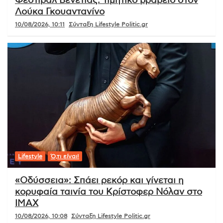
Φεστιβάλ Βενετίας: Τιμητικό βραβείο στον
Λούκα Γκουαντανίνο
10/08/2026, 10:11
Σύνταξη Lifestyle Politic.gr
Lifestyle
Ό,τι είναι!
«Οδύσσεια»: Σπάει ρεκόρ και γίνεται η
κορυφαία ταινία του Κρίστοφερ Νόλαν στο
IMAX
10/08/2026, 10:08
Σύνταξη Lifestyle Politic.gr