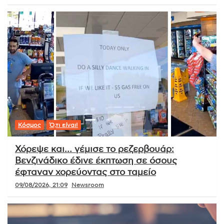
Κόσμος
Ό,τι είναι!
Χόρεψε και… γέμισε το ρεζερβουάρ:
Βενζινάδικο έδινε έκπτωση σε όσους
έφταναν χορεύοντας στο ταμείο
09/08/2026, 21:09
Newsroom