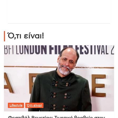
Ό,τι είναι!
Lifestyle
Ό,τι είναι!