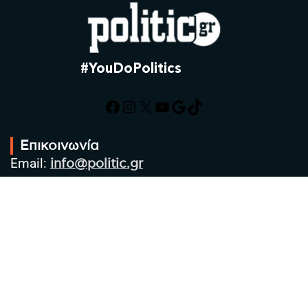
#YouDoPolitics
Facebook
Instagram
X
YouTube
Google
TikTok
Επικοινωνία
Email:
info@politic.gr
Τηλ:
+302310501850
Κιν:
+306986533609
Πολιτική Απορρήτου
Όροι χρήσης
Πολιτική Cookies