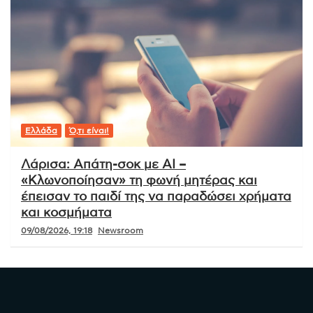
Ελλάδα
Ό,τι είναι!
Λάρισα: Απάτη-σοκ με AI –
«Κλωνοποίησαν» τη φωνή μητέρας και
έπεισαν το παιδί της να παραδώσει χρήματα
και κοσμήματα
09/08/2026, 19:18
Newsroom