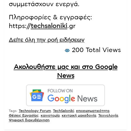
συμμετάσχουν ενεργά.
Πληροφορίες & εγγραφές:
https://
techsaloniki
.gr
Δείτε όλη την ροή ειδήσεων
200 Total Views
Ακολουθήστε μας και στο Google
News
Tags:
Technology Forum
,
TechSaloniki
,
επιχειρηματικότητα
,
Θέσεις Εργασίας
,
καινοτομία
,
κεντρική μακεδονία
,
Τεχνολογία
,
Ψηφιακή διακυβέρνηση