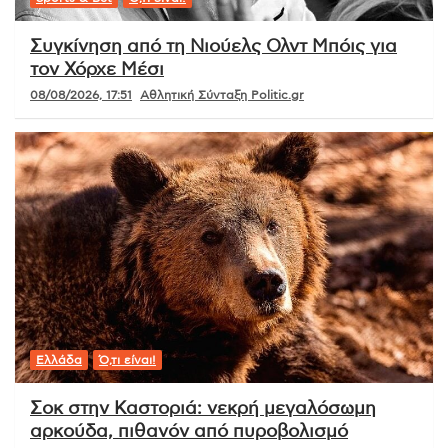
Συγκίνηση από τη Νιούελς Ολντ Μπόις για
τον Χόρχε Μέσι
08/08/2026, 17:51
Αθλητική Σύνταξη Politic.gr
Ελλάδα
Ό,τι είναι!
Σοκ στην Καστοριά: νεκρή μεγαλόσωμη
αρκούδα, πιθανόν από πυροβολισμό