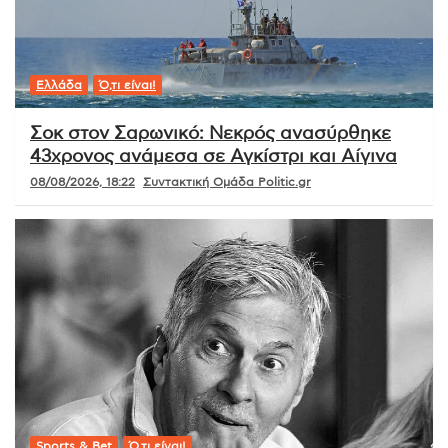
Ελλάδα
Ό,τι είναι!
Σοκ στον Σαρωνικό: Νεκρός ανασύρθηκε
43χρονος ανάμεσα σε Αγκίστρι και Αίγινα
08/08/2026, 18:22
Συντακτική Ομάδα Politic.gr
Sports & Bet
Ό,τι είναι!