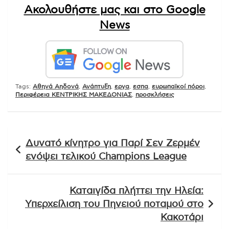
Ακολουθήστε μας και στο Google
News
Tags:
Αθηνά Αηδονά
,
Ανάπτυξη
,
εργα
,
εσπα
,
ευρωπαϊκοί πόροι
,
Περιφέρεια ΚΕΝΤΡΙΚΗΣ ΜΑΚΕΔΟΝΙΑΣ
,
προσκλήσεις
Πλοήγηση
Δυνατό κίνητρο για Παρί Σεν Ζερμέν
άρθρων
ενόψει τελικού Champions League
Καταιγίδα πλήττει την Ηλεία:
Υπερχείλιση του Πηνειού ποταμού στο
Κακοτάρι