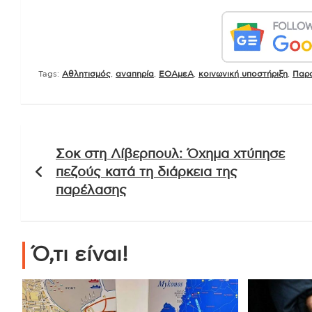
Tags:
Αθλητισμός
,
αναπηρία
,
ΕΟΑμεΑ
,
κοινωνική υποστήριξη
,
Παρ
Πλοήγηση
Σοκ στη Λίβερπουλ: Όχημα χτύπησε
άρθρων
πεζούς κατά τη διάρκεια της
παρέλασης
Ό,τι είναι!