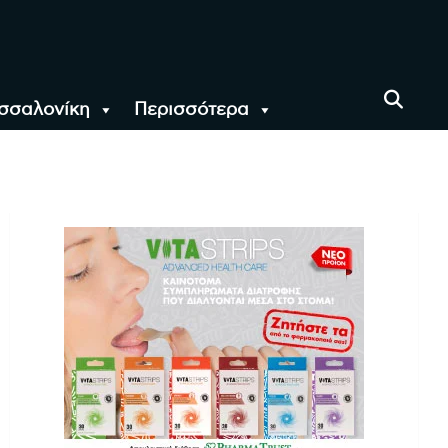
σσαλονίκη
Περισσότερα
αι όλο τον Κόσμο