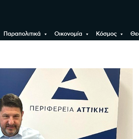
Παραπολιτικά
Οικονομία
Κόσμος
Θε
αλονίκη, την Ελλάδα κ