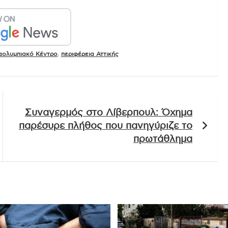
αολυμπιακό Κέντρο
,
περιφέρεια Αττικής
Συναγερμός στο Λίβερπουλ: Όχημα
παρέσυρε πλήθος που πανηγύριζε το
πρωτάθλημα