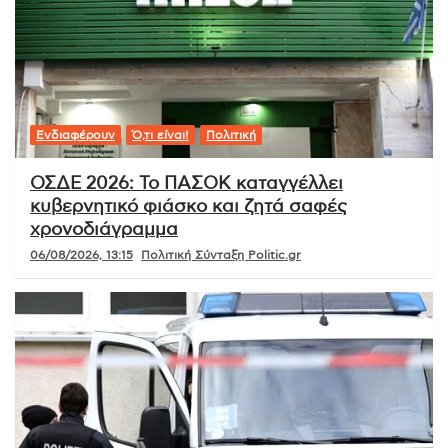
Ενδιαφέρουν
Ό,τι είναι!
Πολιτική
ΟΣΔΕ 2026: Το ΠΑΣΟΚ καταγγέλλει
κυβερνητικό φιάσκο και ζητά σαφές
χρονοδιάγραμμα
06/08/2026, 13:15
Πολιτική Σύνταξη Politic.gr