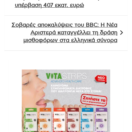
υπέρβαση 407 εκατ. ευρώ
Σοβαρές αποκαλύψεις του BBC: Η Νέα
Αριστερά καταγγέλλει τη δράση
μισθοφόρων στα ελληνικά σύνορα