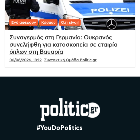
Ενδιαφέρουν
Κόσμος
Ό,τι είναι!
Συναγερμός στη Γερμανία: Ουκρανός
συνελήφθη για κατασκοπεία σε εταιρία
όπλων στη Βαυαρία
06/08/2026, 13:12
Συντακτική Ομάδα Politic.gr
#YouDoPolitics