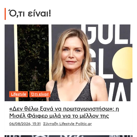
Ό,τι είναι!
Lifestyle
Ό,τι είναι!
«Δεν θέλω ξανά να πρωταγωνιστήσω»: η
Μισέλ Φάιφερ μιλά για το μέλλον της
06/08/2026, 15:31
Σύνταξη Lifestyle Politic.gr