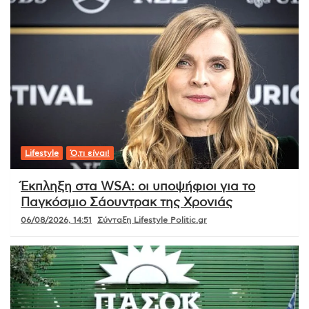
Lifestyle
Ό,τι είναι!
Έκπληξη στα WSA: οι υποψήφιοι για το
Παγκόσμιο Σάουντρακ της Χρονιάς
06/08/2026, 14:51
Σύνταξη Lifestyle Politic.gr