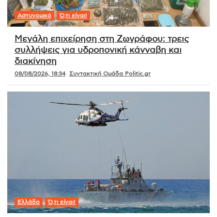
Αστυνομικό
Ό,τι είναι!
Μεγάλη επιχείρηση στη Ζωγράφου: τρεις
συλλήψεις για υδροπονική κάνναβη και
διακίνηση
08/08/2026, 18:34
Συντακτική Ομάδα Politic.gr
Ελλάδα
Ό,τι είναι!