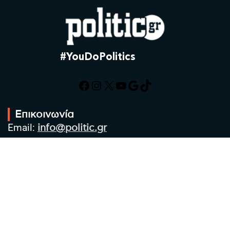
#YouDoPolitics
Facebook
Instagram
X
YouTube
Google
TikTok
Επικοινωνία
Email:
info@politic.gr
Τηλ:
+302310501850
Κιν:
+306986533609
Πολιτική Απορρήτου
Όροι χρήσης
Πολιτική Cookies