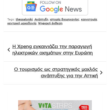
Tags:
thessaloniki
,
Ανάπτυξη
,
ιστορία βιομηχανίας
,
καινοτομία
,
κεντρική μακεδονία
,
Ψηφιακή έκθεση
Πλοήγηση
Η Xpeng εγκαινιάζει την παραγωγή
άρθρων
ηλεκτρικών οχημάτων στην Ευρώπη
Ο τουρισμός ως στρατηγικός μοχλός
ανάπτυξης για την Αττική