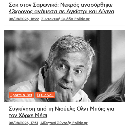
Σοκ στον Σαρωνικό: Νεκρός ανασύρθηκε
43χρονος ανάμεσα σε Αγκίστρι και Αίγινα
08/08/2026, 18:22
Συντακτική Ομάδα Politic.gr
Sports & Bet
Ό,τι είναι!
Συγκίνηση από τη Νιούελς Ολντ Μπόις για
τον Χόρχε Μέσι
08/08/2026, 17:51
Αθλητική Σύνταξη Politic.gr