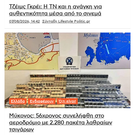
Τζέιμς Γκρέι: Η ΤΝ και η ανάγκη για
αυθεντικότητα μέσα από το σινεμά
07/08/2026, 14:42
Σύνταξη Lifestyle Politic.gr
Ελλάδα
Ενδιαφέρουν
Ό,τι είναι!
Μύκονος: 56χρονος συνελήφθη στο
αεροδρόμιο με 2.280 πακέτα λαθραίων
τσιγάρων