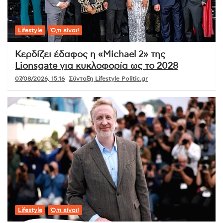
Lifestyle
Ό,τι είναι!
Κερδίζει έδαφος η «Michael 2» της
Lionsgate για κυκλοφορία ως το 2028
07/08/2026, 15:16
Σύνταξη Lifestyle Politic.gr
Lifestyle
Ό,τι είναι!