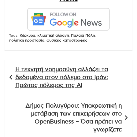
Tags:
Κέρκυρα
,
κλιματική αλλαγή
,
Παλαιά Πόλη
,
πολιτική προστασία
,
φυσικές καταστροφές
Πλοήγηση
Η τεχνητή νοημοσύνη αλλάζει τα
άρθρων
δεδομένα στον πόλεμο στο Ιράν:
Πρώτος πόλεμος της AI
Δήμος Πολυγύρου: Υποχρεωτική η
μετάβαση των επιχειρήσεων στο
OpenBusiness – Όσα πρέπει να
γνωρίζετε