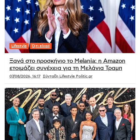
Lifestyle
Ό,τι είναι!
Ξανά στο προσκήνιο το Melania: η Amazon
ετοιμάζει συνέχεια για τη Μελάνια Τραμπ
07/08/2026, 16:17
Σύνταξη Lifestyle Politic.gr