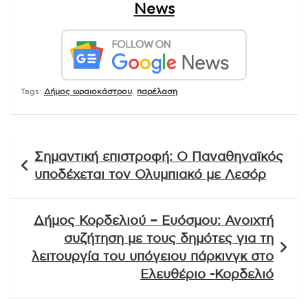
News
Tags:
Δήμος ωραιοκάστρου
,
παρέλαση
Πλοήγηση
Σημαντική επιστροφή: Ο Παναθηναϊκός
άρθρων
υποδέχεται τον Ολυμπιακό με Λεσόρ
Δήμος Κορδελιού – Ευόσμου: Ανοιχτή
συζήτηση με τους δημότες για τη
λειτουργία του υπόγειου πάρκινγκ στο
Ελευθέριο -Κορδελιό