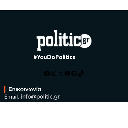
#YouDoPolitics
Facebook
Instagram
X
YouTube
Google
TikTok
Επικοινωνία
Email:
info@politic.gr
Τηλ:
+302310501850
Κιν:
+306986533609