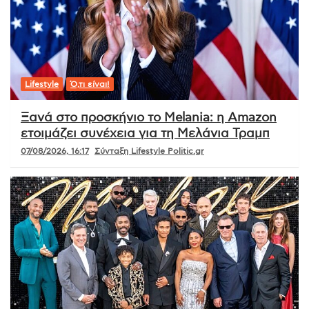
Lifestyle
Ό,τι είναι!
Ξανά στο προσκήνιο το Melania: η Amazon
ετοιμάζει συνέχεια για τη Μελάνια Τραμπ
07/08/2026, 16:17
Σύνταξη Lifestyle Politic.gr