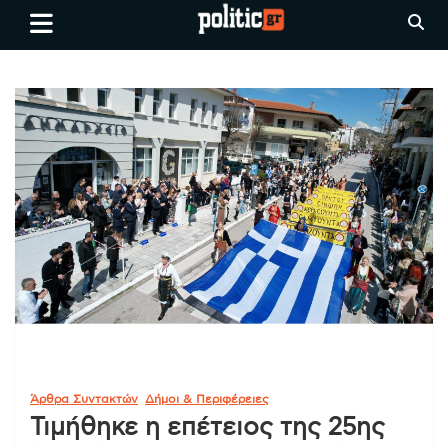
Skip
politic.gr
Ειδήσεις απο τη
to
Θεσσαλονίκη, την Ελλάδα και
content
όλο τον Κόσμο
Άρθρα Συντακτών
Δήμοι & Περιφέρειες
Τιμήθηκε η επέτειος της 25ης