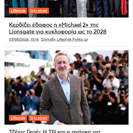
Lifestyle
Ό,τι είναι!
Κερδίζει έδαφος η «Michael 2» της
Lionsgate για κυκλοφορία ως το 2028
07/08/2026, 15:16
Σύνταξη Lifestyle Politic.gr
Lifestyle
Ό,τι είναι!
Τζέιμς Γκρέι: Η ΤΝ και η ανάγκη για