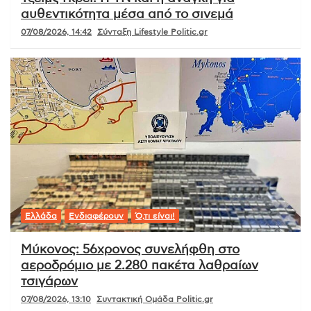
αυθεντικότητα μέσα από το σινεμά
07/08/2026, 14:42
Σύνταξη Lifestyle Politic.gr
Ελλάδα
Ενδιαφέρουν
Ό,τι είναι!
Μύκονος: 56χρονος συνελήφθη στο
αεροδρόμιο με 2.280 πακέτα λαθραίων
τσιγάρων
07/08/2026, 13:10
Συντακτική Ομάδα Politic.gr