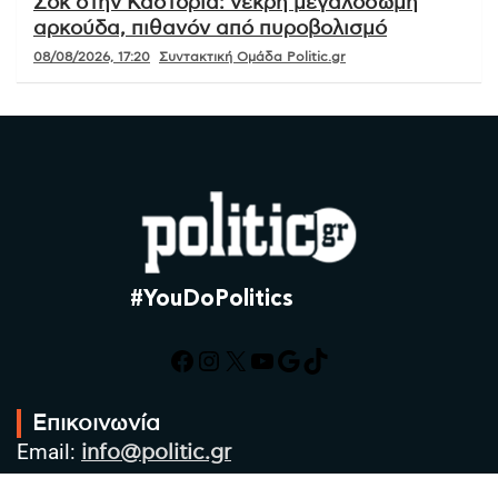
Σοκ στην Καστοριά: νεκρή μεγαλόσωμη
αρκούδα, πιθανόν από πυροβολισμό
08/08/2026, 17:20
Συντακτική Ομάδα Politic.gr
#YouDoPolitics
Facebook
Instagram
X
YouTube
Google
TikTok
Επικοινωνία
Email:
info@politic.gr
Τηλ:
+302310501850