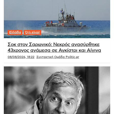
Ελλάδα
Ό,τι είναι!
Σοκ στον Σαρωνικό: Νεκρός ανασύρθηκε
43χρονος ανάμεσα σε Αγκίστρι και Αίγινα
08/08/2026, 18:22
Συντακτική Ομάδα Politic.gr