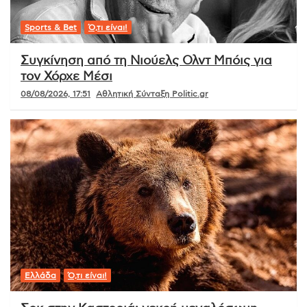
Sports & Bet
Ό,τι είναι!
Συγκίνηση από τη Νιούελς Ολντ Μπόις για
τον Χόρχε Μέσι
08/08/2026, 17:51
Αθλητική Σύνταξη Politic.gr
Ελλάδα
Ό,τι είναι!