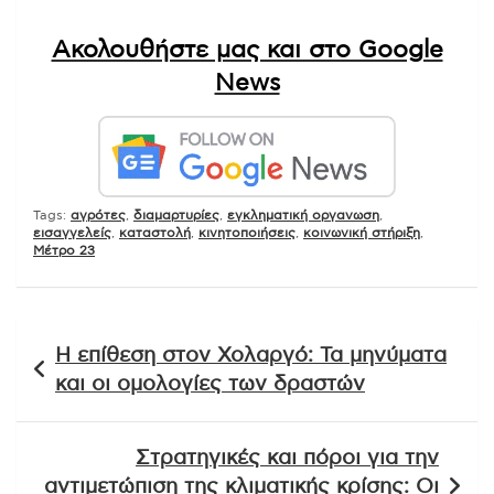
Ακολουθήστε μας και στο Google
News
Tags:
αγρότες
,
διαμαρτυρίες
,
εγκληματική οργανωση
,
εισαγγελείς
,
καταστολή
,
κινητοποιήσεις
,
κοινωνική στήριξη
,
Μέτρο 23
Πλοήγηση
Η επίθεση στον Χολαργό: Τα μηνύματα
άρθρων
και οι ομολογίες των δραστών
Στρατηγικές και πόροι για την
αντιμετώπιση της κλιματικής κρίσης: Οι