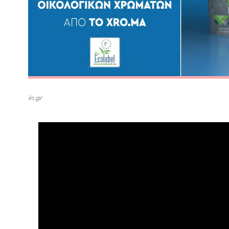
in.gr