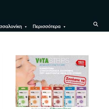
σσαλονίκη
Περισσότερα
αι όλο τον Κόσμο