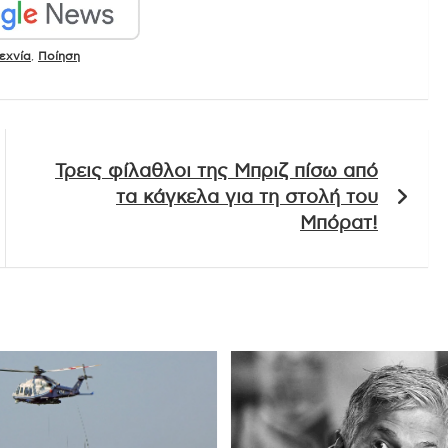
εχνία
,
Ποίηση
Τρεις φίλαθλοι της Μπριζ πίσω από
τα κάγκελα για τη στολή του
Μπόρατ!