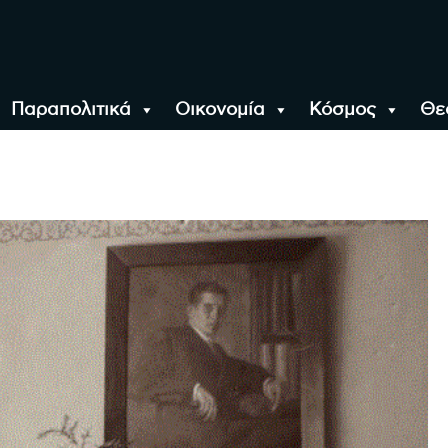
Παραπολιτικά
Οικονομία
Κόσμος
Θε
αλονίκη, την Ελλάδα κ